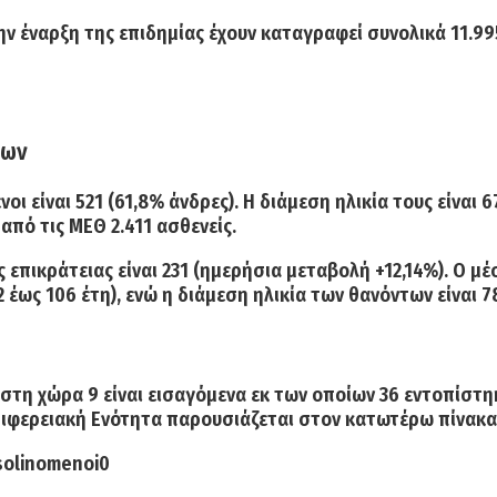
την έναρξη της επιδημίας έχουν καταγραφεί συνολικά 11.99
νων
νοι
είναι
521
(61,8% άνδρες). Η διάμεση ηλικία τους είναι 6
 από τις ΜΕΘ 2.411
ασθενείς.
 επικράτειας είναι
231
(ημερήσια μεταβολή +12,14%). Ο
μέ
 έως 106 έτη), ενώ η διάμεση ηλικία των θανόντων είναι 78
στη χώρα 9 είναι εισαγόμενα εκ των οποίων 36 εντοπίστη
ιφερειακή Ενότητα παρουσιάζεται στον κατωτέρω πίνακα