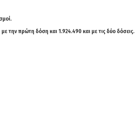
σμοί.
 με την
πρώτη δόση
και
1.924.490 και με τις δύο
δόσεις.