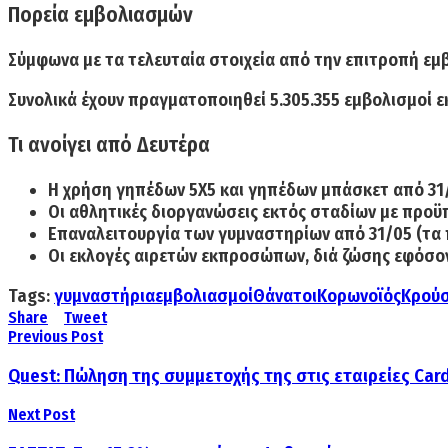
Πορεία εμβολιασμών
Σύμφωνα με τα τελευταία στοιχεία από την επιτροπή εμ
Συνολικά
έχουν πραγματοποιηθεί
5.305.355
εμβολισμοί ε
Τι ανοίγει από Δευτέρα
Η χρήση γηπέδων 5Χ5 και γηπέδων μπάσκετ από 31/
Οι αθλητικές διοργανώσεις εκτός σταδίων με προϋ
Επαναλειτουργία των γυμναστηρίων από 31/05 (τα
Οι εκλογές αιρετών εκπροσώπων, διά ζώσης εφόσον 
Tags:
γυμναστήρια
εμβολιασμοί
Θάνατοι
Κορωνοϊός
Κρού
Share
Tweet
Previous Post
Quest: Πώληση της συμμετοχής της στις εταιρείες Cardl
Next Post