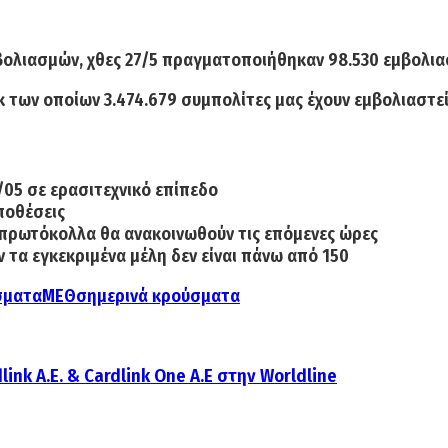
βολιασμών, χθες
27/5
πραγματοποιήθηκαν
98.530
εμβολια
κ των οποίων
3.474.679
συμπολίτες μας έχουν εμβολιαστεί
05 σε ερασιτεχνικό επίπεδο
ποθέσεις
 πρωτόκολλα θα ανακοινωθούν τις επόμενες ώρες
τα εγκεκριμένα μέλη δεν είναι πάνω από 150
σματα
ΜΕΘ
σημερινά κρούσματα
ink A.E. & Cardlink One A.E στην Worldline