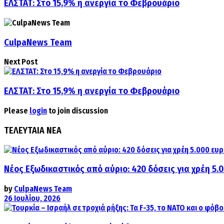
ΕΛΣΤΑΤ: Στο 15,9% η ανεργία το Φεβρουάριο
CulpaNews Team
Next Post
ΕΛΣΤΑΤ: Στο 15,9% η ανεργία το Φεβρουάριο
Please
login
to join discussion
ΤΕΛΕΥΤΑΙΑ ΝΕΑ
Νέος Εξωδικαστικός από αύριο: 420 δόσεις για χρέη 5.
by
CulpaNews Team
26 Ιουλίου, 2026