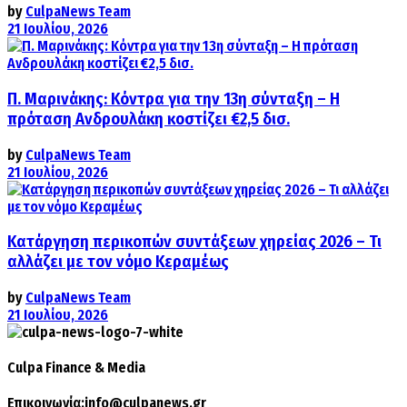
by
CulpaNews Team
21 Ιουλίου, 2026
Π. Μαρινάκης: Κόντρα για την 13η σύνταξη – Η
πρόταση Ανδρουλάκη κοστίζει €2,5 δισ.
by
CulpaNews Team
21 Ιουλίου, 2026
Κατάργηση περικοπών συντάξεων χηρείας 2026 – Τι
αλλάζει με τον νόμο Κεραμέως
by
CulpaNews Team
21 Ιουλίου, 2026
Culpa
Finance & Media
Επικοινωνία:
info@culpanews.gr