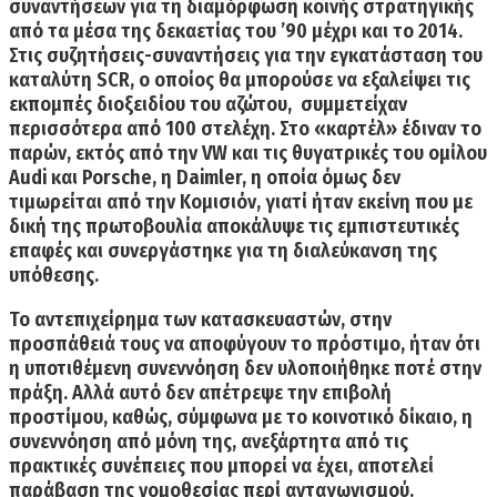
συναντήσεων για τη διαμόρφωση κοινής στρατηγικής
από τα μέσα της δεκαετίας του ’90 μέχρι και το 2014.
Στις συζητήσεις-συναντήσεις για την εγκατάσταση του
καταλύτη SCR, ο οποίος θα μπορούσε να εξαλείψει τις
εκπομπές διοξειδίου του αζώτου, συμμετείχαν
περισσότερα από 100 στελέχη. Στο
«καρτέλ»
έδιναν το
παρών, εκτός από την VW και τις θυγατρικές του ομίλου
Audi
και
Porsche,
η
Daimler,
η οποία όμως δεν
τιμωρείται από την Κομισιόν, γιατί ήταν εκείνη που με
δική της πρωτοβουλία
αποκάλυψε τις εμπιστευτικές
επαφές
και συνεργάστηκε για τη διαλεύκανση της
υπόθεσης.
Το αντεπιχείρημα των κατασκευαστών,
στην
προσπάθειά τους να αποφύγουν το πρόστιμο, ήταν ότι
η υποτιθέμενη συνεννόηση
δεν υλοποιήθηκε ποτέ στην
πράξη.
Αλλά αυτό δεν απέτρεψε την επιβολή
προστίμου, καθώς, σύμφωνα με το κοινοτικό δίκαιο, η
συνεννόηση από μόνη της, ανεξάρτητα από τις
πρακτικές συνέπειες που μπορεί να έχει, αποτελεί
παράβαση της νομοθεσίας περί ανταγωνισμού.