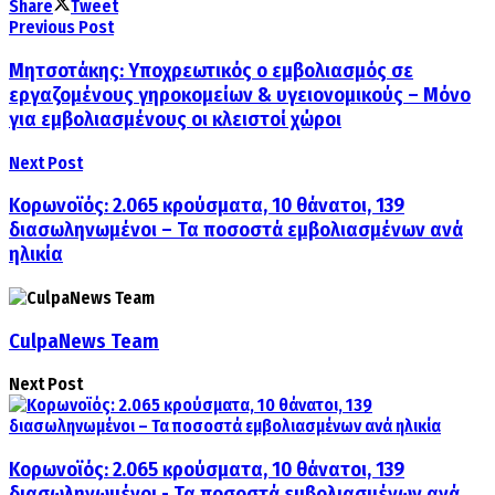
Share
Tweet
Previous Post
Μητσοτάκης: Υποχρεωτικός ο εμβολιασμός σε
εργαζομένους γηροκομείων & υγειονομικούς – Μόνο
για εμβολιασμένους οι κλειστοί χώροι
Next Post
Κορωνοϊός: 2.065 κρούσματα, 10 θάνατοι, 139
διασωληνωμένοι – Τα ποσοστά εμβολιασμένων ανά
ηλικία
CulpaNews Team
Next Post
Κορωνοϊός: 2.065 κρούσματα, 10 θάνατοι, 139
διασωληνωμένοι - Τα ποσοστά εμβολιασμένων ανά