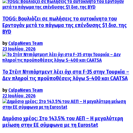
TOGG: Βουλιάζει σε πωλήσεις το αυτοκίνητο του
Ερντογάν μετά το πάγωμα της επένδυσης $1 δισ. της
BYD
by
CulpaNews Team
23 Ιουλίου, 2026
Το Στέιτ Ντιπάρτμεντ λέει όχι στα F-35 στην Τουρκία –
Δεν πληροί τις προϋποθέσεις λόγω S-400 και CAATSA
by
CulpaNews Team
22 Ιουλίου, 2026
Δημόσιο χρέος: Στο 143,5% του ΑΕΠ – Η μεγαλύτερη
μείωση στην ΕΕ σύμφωνα με τη Eurostat