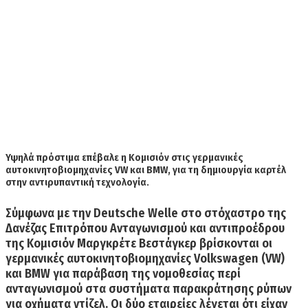
Υψηλά πρόστιμα επέβαλε η Κομισιόν στις γερμανικές
αυτοκινητοβιομηχανίες VW και BMW, για τη δημιουργία καρτέλ
στην αντιρυπαντική τεχνολογία.
Σύμφωνα με την
Deutsche Welle
στο στόχαστρo της
Δανέζας Επιτρόπου Ανταγωνισμού και αντιπροέδρου
της Κομισιόν
Μαργκρέτε Βεστάγκερ
βρίσκονται οι
γερμανικές αυτοκινητοβιομηχανίες
Volkswagen (VW)
και
BMW
για παράβαση της
νομοθεσίας περί
ανταγωνισμού
στα συστήματα παρακράτησης ρύπων
για οχήματα ντίζελ. Οι δύο εταιρείες λέγεται ότι είχαν