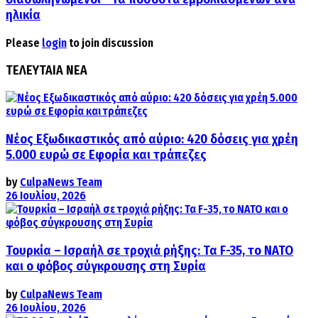
ηλικία
Please
login
to join discussion
ΤΕΛΕΥΤΑΙΑ ΝΕΑ
Νέος Εξωδικαστικός από αύριο: 420 δόσεις για χρέη
5.000 ευρώ σε Εφορία και τράπεζες
by
CulpaNews Team
26 Ιουλίου, 2026
Τουρκία – Ισραήλ σε τροχιά ρήξης: Τα F-35, το ΝΑΤΟ
και ο φόβος σύγκρουσης στη Συρία
by
CulpaNews Team
26 Ιουλίου, 2026