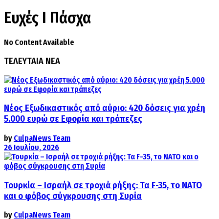
Ευχές Ι Πάσχα
No Content Available
ΤΕΛΕΥΤΑΙΑ ΝΕΑ
Νέος Εξωδικαστικός από αύριο: 420 δόσεις για χρέη
5.000 ευρώ σε Εφορία και τράπεζες
by
CulpaNews Team
26 Ιουλίου, 2026
Τουρκία – Ισραήλ σε τροχιά ρήξης: Τα F-35, το ΝΑΤΟ
και ο φόβος σύγκρουσης στη Συρία
by
CulpaNews Team