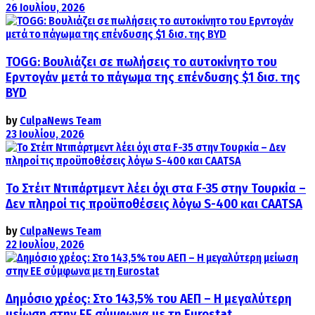
26 Ιουλίου, 2026
TOGG: Βουλιάζει σε πωλήσεις το αυτοκίνητο του
Ερντογάν μετά το πάγωμα της επένδυσης $1 δισ. της
BYD
by
CulpaNews Team
23 Ιουλίου, 2026
Το Στέιτ Ντιπάρτμεντ λέει όχι στα F-35 στην Τουρκία –
Δεν πληροί τις προϋποθέσεις λόγω S-400 και CAATSA
by
CulpaNews Team
22 Ιουλίου, 2026
Δημόσιο χρέος: Στο 143,5% του ΑΕΠ – Η μεγαλύτερη
μείωση στην ΕΕ σύμφωνα με τη Eurostat