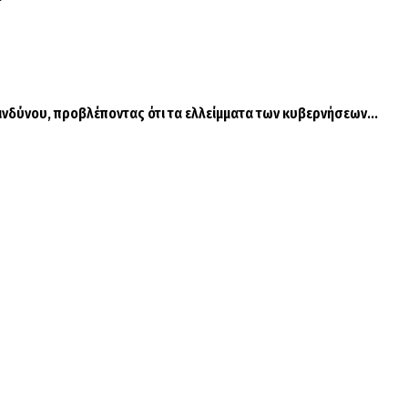
ινδύνου, προβλέποντας ότι τα ελλείμματα των κυβερνήσεων...