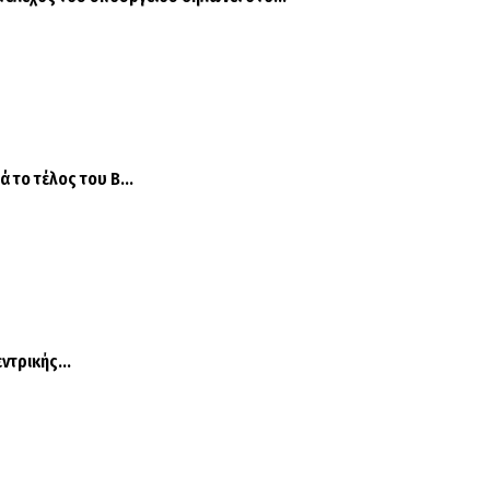
το τέλος του Β΄...
ντρικής...