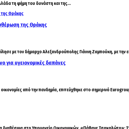
λλάδα τη φήμη του δυνάστη και της...
ευθέρωση της Θράκης
ησε με τον δήμαρχο Αλεξανδρούπολης Γιάννη Ζαμπούκη, με την ευ
νο για υγειονομικές δαπάνες
οικονομίες από την πανδημία, επιτεύχθηκε στο σημερινό Eurogroup
α διαθέσιμα στο Υπουργείο Οικονομικών. «Πάθανε Τσακαλώτο»; Στ