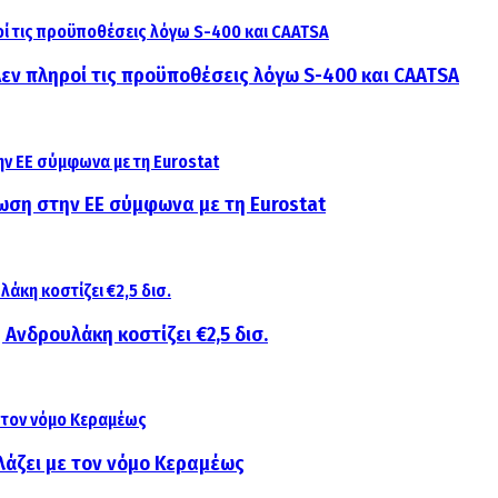
 Δεν πληροί τις προϋποθέσεις λόγω S-400 και CAATSA
ίωση στην ΕΕ σύμφωνα με τη Eurostat
 Ανδρουλάκη κοστίζει €2,5 δισ.
λάζει με τον νόμο Κεραμέως