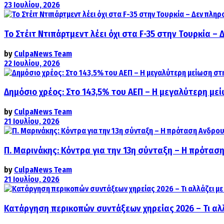
23 Ιουλίου, 2026
Το Στέιτ Ντιπάρτμεντ λέει όχι στα F-35 στην Τουρκία –
by
CulpaNews Team
22 Ιουλίου, 2026
Δημόσιο χρέος: Στο 143,5% του ΑΕΠ – Η μεγαλύτερη με
by
CulpaNews Team
21 Ιουλίου, 2026
Π. Μαρινάκης: Κόντρα για την 13η σύνταξη – Η πρόταση
by
CulpaNews Team
21 Ιουλίου, 2026
Κατάργηση περικοπών συντάξεων χηρείας 2026 – Τι αλ