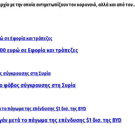
ρχία με την οποία αντιμετωπίζουν τον κορονοιό, αλλά και από τον..
000 ευρώ σε Εφορία και τράπεζες
αι ο φόβος σύγκρουσης στη Συρία
γάν μετά το πάγωμα της επένδυσης $1 δισ. της BYD