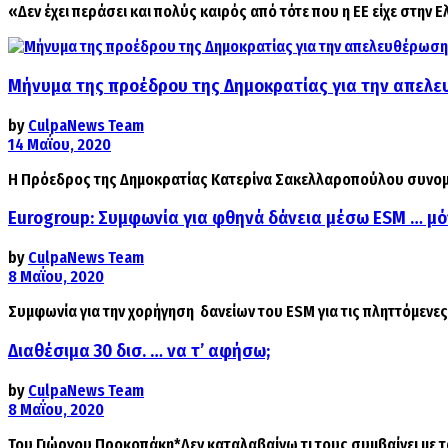
«Δεν έχει περάσει και πολύς καιρός από τότε που η ΕΕ είχε στην Ε
Μήνυμα της προέδρου της Δημοκρατίας για την απελ
by
CulpaNews Team
14 Μαΐου, 2020
Η Πρόεδρος της Δημοκρατίας Κατερίνα Σακελλαροπούλου συνομίλ
Eurogroup: Συμφωνία για φθηνά δάνεια μέσω ESM … μό
by
CulpaNews Team
8 Μαΐου, 2020
Συμφωνία για την χορήγηση δανείων του ESM για τις πληττόμενες 
Διαθέσιμα 30 δισ. … να τ’ αφήσω;
by
CulpaNews Team
8 Μαΐου, 2020
Του Γιώργου Προκοπάκη*Δεν καταλαβαίνω τι τους συμβαίνει με τ