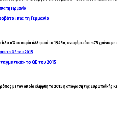
φοβάται πια τη Γερμανία
ίτλο «Όσο καμία άλλη από το 1945», αναφέρει ότι: «75 χρόνια μετά 
νταγματικό» το QE του 2015
τρόπος με τον οποίο ελήφθη το 2015 η απόφαση της Ευρωπαϊκής Κε