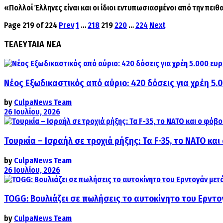
«Πολλοί Έλληνες είναι και οι ίδιοι εντυπωσιασμένοι από την πειθα
Page 219 of 224
Prev
1
…
218
219
220
…
224
Next
ΤΕΛΕΥΤΑΙΑ ΝΕΑ
Νέος Εξωδικαστικός από αύριο: 420 δόσεις για χρέη 5.
by
CulpaNews Team
26 Ιουλίου, 2026
Τουρκία – Ισραήλ σε τροχιά ρήξης: Τα F-35, το ΝΑΤΟ κ
by
CulpaNews Team
26 Ιουλίου, 2026
TOGG: Βουλιάζει σε πωλήσεις το αυτοκίνητο του Ερντο
by
CulpaNews Team