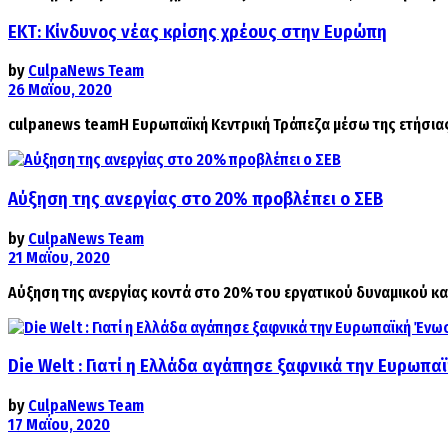
ΕΚΤ: Κίνδυνος νέας κρίσης χρέους στην Ευρώπη
by
CulpaNews Team
26 Μαΐου, 2020
culpanews teamΗ Ευρωπαϊκή Κεντρική Τράπεζα μέσω της ετήσιας 
Αύξηση της ανεργίας στο 20% προβλέπει ο ΣΕΒ
by
CulpaNews Team
21 Μαΐου, 2020
Αύξηση της ανεργίας κοντά στο 20% του εργατικού δυναμικού κατ
Die Welt : Γιατί η Ελλάδα αγάπησε ξαφνικά την Ευρωπ
by
CulpaNews Team
17 Μαΐου, 2020