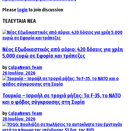
Please
login
to join discussion
ΤΕΛΕΥΤΑΙΑ ΝΕΑ
Νέος Εξωδικαστικός από αύριο: 420 δόσεις για χρέη
5.000 ευρώ σε Εφορία και τράπεζες
by
CulpaNews Team
26 Ιουλίου, 2026
Τουρκία – Ισραήλ σε τροχιά ρήξης: Τα F-35, το ΝΑΤΟ
και ο φόβος σύγκρουσης στη Συρία
by
CulpaNews Team
26 Ιουλίου, 2026