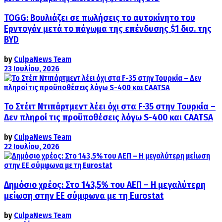
TOGG: Βουλιάζει σε πωλήσεις το αυτοκίνητο του
Ερντογάν μετά το πάγωμα της επένδυσης $1 δισ. της
BYD
by
CulpaNews Team
23 Ιουλίου, 2026
Το Στέιτ Ντιπάρτμεντ λέει όχι στα F-35 στην Τουρκία –
Δεν πληροί τις προϋποθέσεις λόγω S-400 και CAATSA
by
CulpaNews Team
22 Ιουλίου, 2026
Δημόσιο χρέος: Στο 143,5% του ΑΕΠ – Η μεγαλύτερη
μείωση στην ΕΕ σύμφωνα με τη Eurostat
by
CulpaNews Team