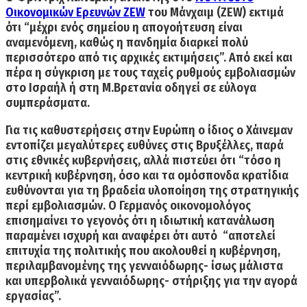
Οικονομικών Ερευνών ZEW
του Μάνχαιμ (ZEW) εκτιμά
ότι “μέχρι ενός σημείου η απογοήτευση είναι
αναμενόμενη, καθώς η πανδημία διαρκεί πολύ
περισσότερο από τις αρχικές εκτιμήσεις”. Από εκεί και
πέρα η σύγκριση με τους ταχείς ρυθμούς εμβολιασμών
στο Ισραήλ ή στη Μ.Βρετανία οδηγεί σε εύλογα
συμπεράσματα.
Για τις καθυστερήσεις στην Ευρώπη ο ίδιος ο Χάινεμαν
εντοπίζει μεγαλύτερες ευθύνες στις Βρυξέλλες, παρά
στις εθνικές κυβερνήσεις, αλλά πιστεύει ότι “τόσο η
κεντρική κυβέρνηση, όσο και τα ομόσπονδα κρατίδια
ευθύνονται για τη βραδεία υλοποίηση της στρατηγικής
περί εμβολιασμών. Ο Γερμανός οικονομολόγος
επισημαίνει το γεγονός ότι
η ιδιωτική κατανάλωση
παραμένει ισχυρή
και αναφέρει ότι αυτό “αποτελεί
επιτυχία της πολιτικής που ακολουθεί η κυβέρνηση,
περιλαμβανομένης της γενναιόδωρης- ίσως μάλιστα
και υπερβολικά γενναιόδωρης- στήριξης για την αγορά
εργασίας”.