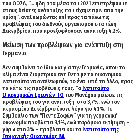
του ΟΟΣΑ, “…
ήδη στα μέσα του 2021 επιστρέφουμε
στους δείκτες ανάπτυξης που είχαμε πριν από την
κρίση
“, αναθεωρώντας επί προς τα πάνω τις
προβλέψεις του διεθνούς οργανισμού στα τέλη
Δεκεμβρίου, που προεξοφλούσαν ανάπτυξη 4,2%.
Μείωση των προβλέψεων για ανάπτυξη στη
Γερμανία
Δεν συμβαίνει το ίδιο και για την Γερμανία, όπου το
κλίμα είναι διαμετρικά αντίθετο με τα οικονομικά
ινστιτούτα να αναθεωρούν, το ένα μετά το άλλο, προς
τα κάτω τις προβλέψεις τους. Το
Ινστιτούτο
Οικονομικών Ερευνών IfO
του Μονάχου
μείωσε τις
προβλέψεις του για ανάπτυξη στο 3,7%, ενώ τον
περασμένο Δεκέμβριο έκανε λόγο για 4,1%.
Το
Συμβούλιο των “Πέντε Σοφών” για τη γερμανική
οικονομία
προβλέπει 3,1%
, ενώ παρόμοια εκτίμηση –
γύρω στο 3%
– προβλέπει και το
Ινστιτούτο της
Γερμανικής Οικονομίας IW.