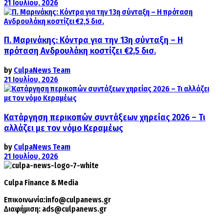
21 Ιουλίου, 2026
Π. Μαρινάκης: Κόντρα για την 13η σύνταξη – Η
πρόταση Ανδρουλάκη κοστίζει €2,5 δισ.
by
CulpaNews Team
21 Ιουλίου, 2026
Κατάργηση περικοπών συντάξεων χηρείας 2026 – Τι
αλλάζει με τον νόμο Κεραμέως
by
CulpaNews Team
21 Ιουλίου, 2026
Culpa
Finance & Media
Επικοινωνία:
info@culpanews.gr
Διαφήμιση:
ads@culpanews.gr