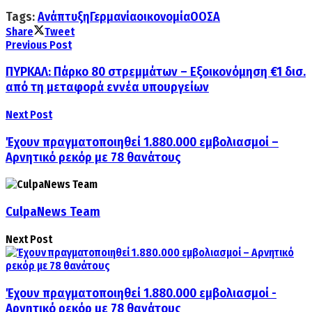
Tags:
Ανάπτυξη
Γερμανία
οικονομία
ΟΟΣΑ
Share
Tweet
Previous Post
ΠΥΡΚΑΛ: Πάρκο 80 στρεμμάτων – Εξοικονόμηση €1 δισ.
από τη μεταφορά εννέα υπουργείων
Next Post
Έχουν πραγματοποιηθεί 1.880.000 εμβολιασμοί –
Αρνητικό ρεκόρ με 78 θανάτους
CulpaNews Team
Next Post
Έχουν πραγματοποιηθεί 1.880.000 εμβολιασμοί -
Αρνητικό ρεκόρ με 78 θανάτους