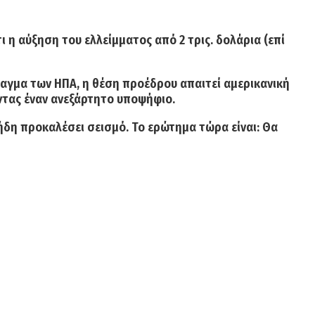
τι η
αύξηση του ελλείμματος
από
2 τρις. δολάρια
(επί
ταγμα των ΗΠΑ, η θέση προέδρου απαιτεί
αμερικανική
ντας έναν
ανεξάρτητο υποψήφιο
.
 ήδη προκαλέσει σεισμό
. Το ερώτημα τώρα είναι:
Θα