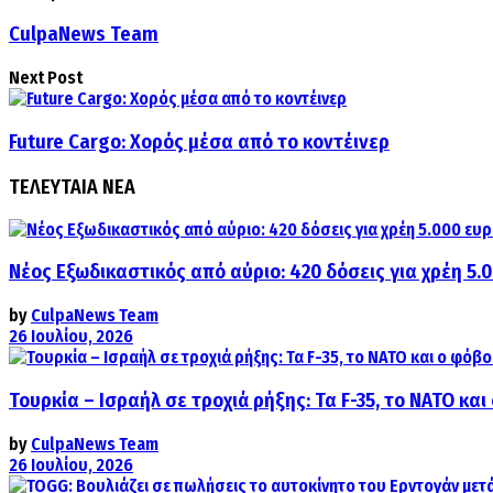
CulpaNews Team
Next Post
Future Cargo: Χορός μέσα από το κοντέινερ
ΤΕΛΕΥΤΑΙΑ ΝΕΑ
Νέος Εξωδικαστικός από αύριο: 420 δόσεις για χρέη 5.
by
CulpaNews Team
26 Ιουλίου, 2026
Τουρκία – Ισραήλ σε τροχιά ρήξης: Τα F-35, το ΝΑΤΟ κ
by
CulpaNews Team
26 Ιουλίου, 2026