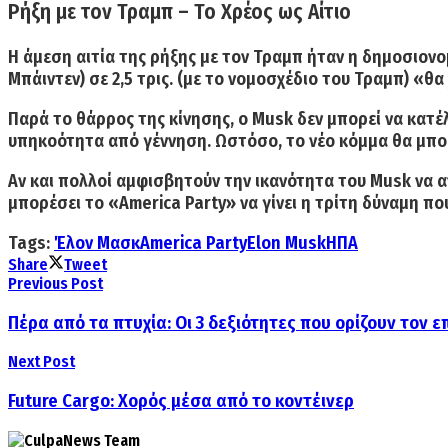
Ρήξη με τον Τραμπ – Το Χρέος ως Αίτιο
Η
άμεση αιτία
της ρήξης με τον Τραμπ ήταν η
δημοσιονο
Μπάιντεν) σε
2,5 τρις.
(με το νομοσχέδιο του Τραμπ)
«θα
Παρά το θάρρος της κίνησης, ο
Musk δεν μπορεί να κατέ
υπηκοότητα από γέννηση
. Ωστόσο, το νέο κόμμα θα μπο
Αν και πολλοί αμφισβητούν την ικανότητα του Musk να 
μπορέσει το «America Party» να γίνει η τρίτη δύναμη πο
Tags:
Έλον Μασκ
America Party
Elon Musk
ΗΠΑ
Share
Tweet
Previous Post
Πέρα από τα πτυχία: Οι 3 δεξιότητες που ορίζουν τον 
Next Post
Future Cargo: Χορός μέσα από το κοντέινερ