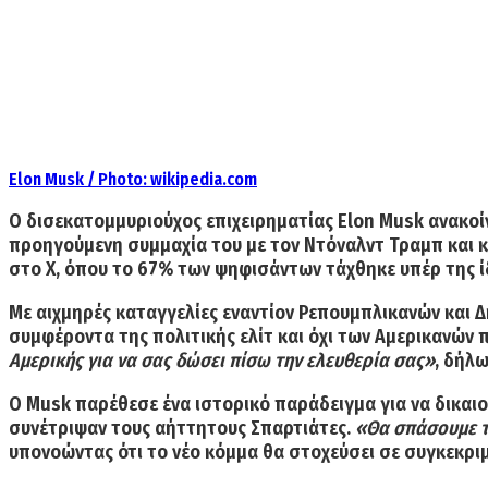
Elon Musk / Photo: wikipedia.com
Ο δισεκατομμυριούχος επιχειρηματίας Elon Musk ανακοί
προηγούμενη συμμαχία του με τον Ντόναλντ Τραμπ και 
στο
X
, όπου το
67% των ψηφισάντων
τάχθηκε υπέρ της ί
Με αιχμηρές καταγγελίες εναντίον
Ρεπουμπλικανών και 
συμφέροντα της πολιτικής ελίτ και όχι των Αμερικανών 
Αμερικής για να σας δώσει πίσω την ελευθερία σας»
, δήλ
Ο Musk παρέθεσε ένα
ιστορικό παράδειγμα
για να δικαι
συνέτριψαν τους αήττητους Σπαρτιάτες.
«Θα σπάσουμε το
υπονοώντας ότι το νέο κόμμα θα στοχεύσει σε
συγκεκριμ