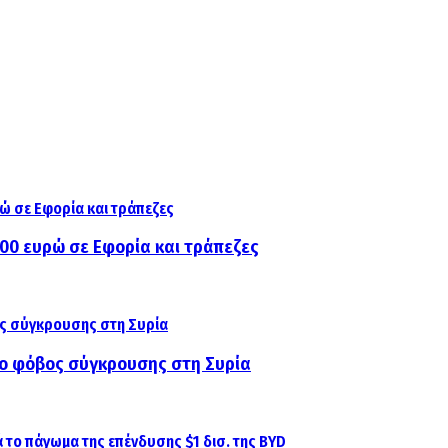
000 ευρώ σε Εφορία και τράπεζες
αι ο φόβος σύγκρουσης στη Συρία