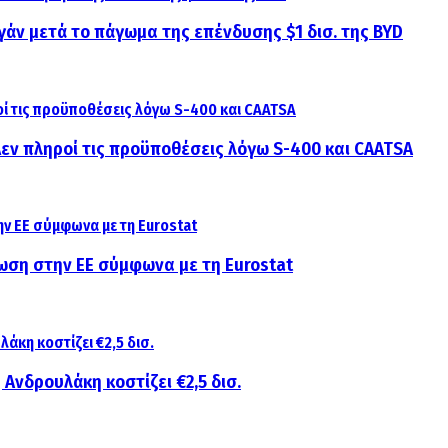
γάν μετά το πάγωμα της επένδυσης $1 δισ. της BYD
 Δεν πληροί τις προϋποθέσεις λόγω S-400 και CAATSA
ίωση στην ΕΕ σύμφωνα με τη Eurostat
 Ανδρουλάκη κοστίζει €2,5 δισ.