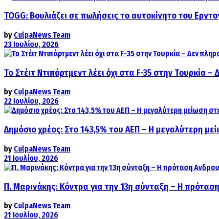
TOGG: Βουλιάζει σε πωλήσεις το αυτοκίνητο του Ερντο
by
CulpaNews Team
23 Ιουλίου, 2026
Το Στέιτ Ντιπάρτμεντ λέει όχι στα F-35 στην Τουρκία –
by
CulpaNews Team
22 Ιουλίου, 2026
Δημόσιο χρέος: Στο 143,5% του ΑΕΠ – Η μεγαλύτερη με
by
CulpaNews Team
21 Ιουλίου, 2026
Π. Μαρινάκης: Κόντρα για την 13η σύνταξη – Η πρόταση
by
CulpaNews Team
21 Ιουλίου, 2026