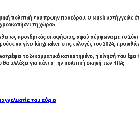
μική πολιτική
του πρώην προέδρου. Ο Musk κατήγγειλε ό
 χρεοκοπήσει τη χώρα»
.
λθει ως προεδρικός υποψήφιος
, αφού σύμφωνα με το Σύν
ρούσε να γίνει
kingmaker
στις εκλογές του 2024, προωθώ
ανατρέψει το δικομματικό κατεστημένο, η κίνησή του
έχει
υ θα αλλάξει για πάντα την πολιτική σκηνή των ΗΠΑ;
επαγγελματία του αύριο