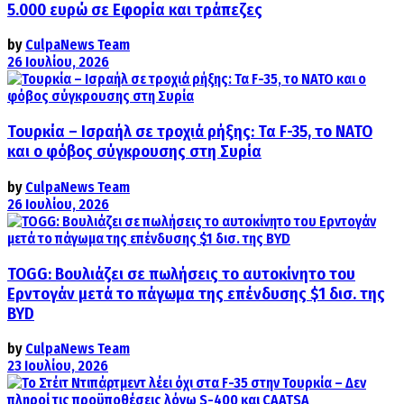
5.000 ευρώ σε Εφορία και τράπεζες
by
CulpaNews Team
26 Ιουλίου, 2026
Τουρκία – Ισραήλ σε τροχιά ρήξης: Τα F-35, το ΝΑΤΟ
και ο φόβος σύγκρουσης στη Συρία
by
CulpaNews Team
26 Ιουλίου, 2026
TOGG: Βουλιάζει σε πωλήσεις το αυτοκίνητο του
Ερντογάν μετά το πάγωμα της επένδυσης $1 δισ. της
BYD
by
CulpaNews Team
23 Ιουλίου, 2026