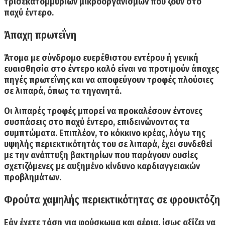
τρισεκατομμυρίων μικροοργανισμών που ζουν στο
παχύ έντερο.
Άπαχη πρωτεΐνη
Άτομα με σύνδρομο ευερέθιστου εντέρου ή γενική
ευαισθησία στο έντερο καλό είναι
να προτιμούν άπαχες
πηγές πρωτεΐνης
και να αποφεύγουν τροφές πλούσιες
σε λιπαρά, όπως τα τηγανητά.
Οι λιπαρές τροφές μπορεί να προκαλέσουν έντονες
συσπάσεις στο παχύ έντερο, επιδεινώνοντας τα
συμπτώματα. Επιπλέον, το
κόκκινο κρέας,
λόγω της
υψηλής περιεκτικότητάς του σε λιπαρά, έχει συνδεθεί
με την ανάπτυξη βακτηρίων που παράγουν ουσίες
σχετιζόμενες με
αυξημένο κίνδυνο καρδιαγγειακών
προβλημάτων.
Φρούτα χαμηλής περιεκτικότητας σε φρουκτόζη
Εάν έχετε τάση για φούσκωμα και αέρια, ίσως αξίζει
να