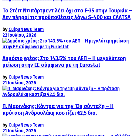
Το Στέιτ Ντιπάρτμεντ λέει όχι στα F-35 στην Τουρκία –
Δεν πληροί τις προϋποθέσεις λόγω S-400 και CAATSA
by
CulpaNews Team
22 Ιουλίου, 2026
Δημόσιο χρέος: Στο 143,5% του ΑΕΠ – Η μεγαλύτερη
μείωση στην ΕΕ σύμφωνα με τη Eurostat
by
CulpaNews Team
21 Ιουλίου, 2026
Π. Μαρινάκης: Κόντρα για την 13η σύνταξη – Η
πρόταση Ανδρουλάκη κοστίζει €2,5 δισ.
by
CulpaNews Team
21 Ιουλίου, 2026