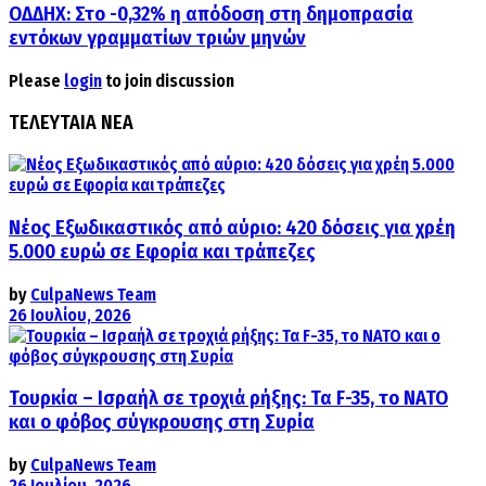
ΟΔΔΗΧ: Στο -0,32% η απόδοση στη δημοπρασία
εντόκων γραμματίων τριών μηνών
Please
login
to join discussion
ΤΕΛΕΥΤΑΙΑ ΝΕΑ
Νέος Εξωδικαστικός από αύριο: 420 δόσεις για χρέη
5.000 ευρώ σε Εφορία και τράπεζες
by
CulpaNews Team
26 Ιουλίου, 2026
Τουρκία – Ισραήλ σε τροχιά ρήξης: Τα F-35, το ΝΑΤΟ
και ο φόβος σύγκρουσης στη Συρία
by
CulpaNews Team
26 Ιουλίου, 2026