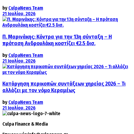
by
CulpaNews Team
21 Ιουλίου, 2026
Π. Μαρινάκης: Κόντρα για την 13η σύνταξη – Η
πρόταση Ανδρουλάκη κοστίζει €2,5 δισ.
by
CulpaNews Team
21 Ιουλίου, 2026
Κατάργηση περικοπών συντάξεων χηρείας 2026 – Τι
αλλάζει με τον νόμο Κεραμέως
by
CulpaNews Team
21 Ιουλίου, 2026
Culpa
Finance & Media