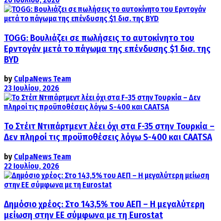
TOGG: Βουλιάζει σε πωλήσεις το αυτοκίνητο του
Ερντογάν μετά το πάγωμα της επένδυσης $1 δισ. της
BYD
by
CulpaNews Team
23 Ιουλίου, 2026
Το Στέιτ Ντιπάρτμεντ λέει όχι στα F-35 στην Τουρκία –
Δεν πληροί τις προϋποθέσεις λόγω S-400 και CAATSA
by
CulpaNews Team
22 Ιουλίου, 2026
Δημόσιο χρέος: Στο 143,5% του ΑΕΠ – Η μεγαλύτερη
μείωση στην ΕΕ σύμφωνα με τη Eurostat