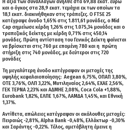
Η αξία των συναλλαγών ανήλθε στα 69,88 εκατ. ευρώ
και ο όγκος στα 28,9 εκατ. τεμάχια εκ των οποίων τα
18,1 εκατ. διακινήθηκαν στις τράπεζες. Ο FTSE 25
κατέγραψε άνοδο 1,65% στις 1.811,61 μονάδες, ο Mid
Cap σημείωσε κέρδη 1,26% στις 1.075,34 μονάδες και ο
τραπεζικός δείκτης με κέρδη 0,71% στις 450,14
μονάδες. Πρώτη αντίσταση του Γενικός Δείκτη φαίνεται
να βρίσκεται στις 760 με επομένη 780 και η πρώτη
στήριξη στις 740 μονάδες, με δεύτεροι στις 720
μονάδες
Τη μεγαλύτερη άνοδο κατέγραψαν οι μετοχές της
υψηλής κεφαλαιοποίησης: Aegean 6,75%, ΟΠΑΠ 3,80%,
ΟΤΕ 3,76%, ΟΛΠ 3,22%, Μυτιληναίος 2,64%, ΕΧΑΕ 2,56%,
ΓΕΚ ΤΕΡΝΑ 2,23% και ΑΔΜΗΕ 2,08%, Coca Cola +1,88%,
Eurobank 1,82%, ΕΛΠΕ 1,67%, ΛΑΜΔΑ 1,45%, και Εθνική
1,37%.
Αντίθετα, απώλειες κατέγραψαν οι ακόλουθες μετοχές:
Πειραιώς -2,81%, Alpha Bank -0,48%, Ελλάκτωρ -0,30%
και Σαράντης -0,22%. Τέλος, αμετάβλητη έμεινε η