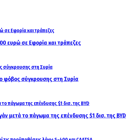
000 ευρώ σε Εφορία και τράπεζες
αι ο φόβος σύγκρουσης στη Συρία
γάν μετά το πάγωμα της επένδυσης $1 δισ. της BYD