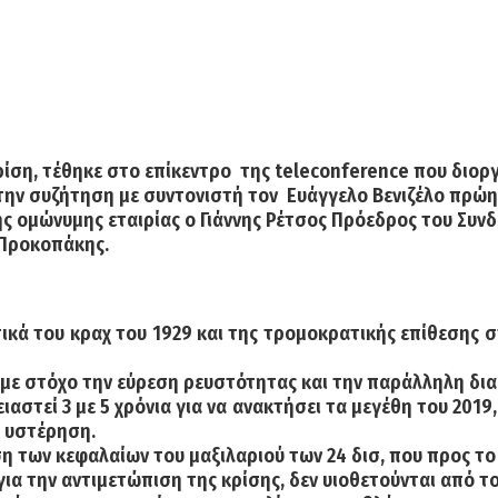
ρίση, τέθηκε στο επίκεντρο της teleconference που διορ
 Στην συζήτηση με συντονιστή τον Ευάγγελο Βενιζέλο πρ
ης ομώνυμης εταιρίας ο Γιάννης Ρέτσος Πρόεδρος του Συν
 Προκοπάκης.
ικά του κραχ του 1929 και της τρομοκρατικής επίθεσης σ
ς με στόχο την εύρεση ρευστότητας και την παράλληλη δι
ιαστεί 3 με 5 χρόνια για να ανακτήσει τα μεγέθη του 2019
ι υστέρηση.
 των κεφαλαίων του μαξιλαριού των 24 δισ, που προς το π
α την αντιμετώπιση της κρίσης, δεν υιοθετούνται από το