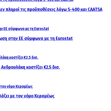
 Δεν πληροί τις προϋποθέσεις λόγω S-400 και CAATSA
ίωση στην ΕΕ σύμφωνα με τη Eurostat
 Ανδρουλάκη κοστίζει €2,5 δισ.
λάζει με τον νόμο Κεραμέως