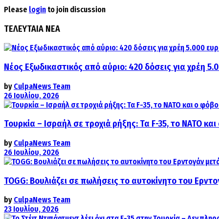
Please
login
to join discussion
ΤΕΛΕΥΤΑΙΑ ΝΕΑ
Νέος Εξωδικαστικός από αύριο: 420 δόσεις για χρέη 5.
by
CulpaNews Team
26 Ιουλίου, 2026
Τουρκία – Ισραήλ σε τροχιά ρήξης: Τα F-35, το ΝΑΤΟ κ
by
CulpaNews Team
26 Ιουλίου, 2026
TOGG: Βουλιάζει σε πωλήσεις το αυτοκίνητο του Ερντο
by
CulpaNews Team
23 Ιουλίου, 2026