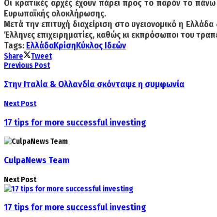
Οι κρατικές αρχές έχουν πάρει προς το παρόν το πάνω χ
Ευρωπαϊκής ολοκλήρωσης.
Μετά την επιτυχή διαχείριση στο υγειονομικό η Ελλάδα
Έλληνες επιχειρηματίες, καθώς κι εκπρόσωποι του τραπ
Tags:
Ελλάδα
Κρίση
Κύκλος Ιδεών
Share
Tweet
Previous Post
Στην Ιταλία & Oλλανδία σκόνταψε η συμφωνία
Next Post
17 tips for more successful investing
CulpaNews Team
Next Post
17 tips for more successful investing