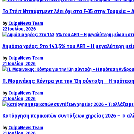
Το Στέιτ Ντιπάρτμεντ λέει όχι στα F-35 στην Τουρκία –
by
CulpaNews Team
22 Ιουλίου, 2026
Δημόσιο χρέος: Στο 143,5% του ΑΕΠ – Η μεγαλύτερη με
by
CulpaNews Team
21 Ιουλίου, 2026
Π. Μαρινάκης: Κόντρα για την 13η σύνταξη – Η πρόταση
by
CulpaNews Team
21 Ιουλίου, 2026
Κατάργηση περικοπών συντάξεων χηρείας 2026 – Τι αλ
by
CulpaNews Team
21 Ιουλίου, 2026