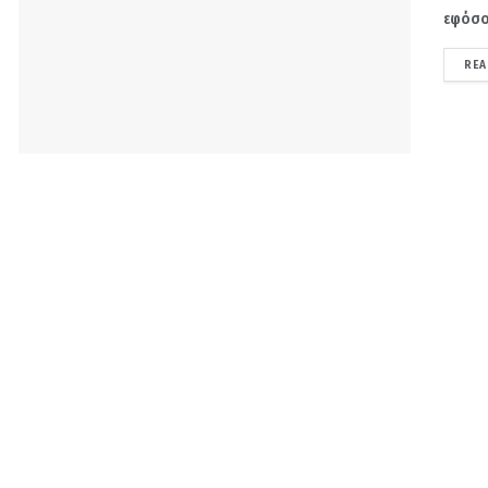
εφόσον
REA