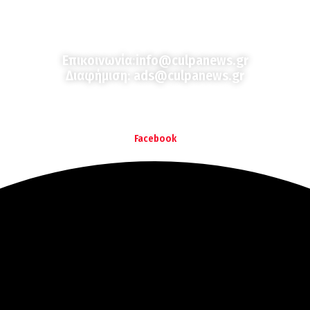
Culpa
Finance & Media
Επικοινωνία:
info@culpanews.gr
Διαφήμιση:
ads@culpanews.gr
Facebook