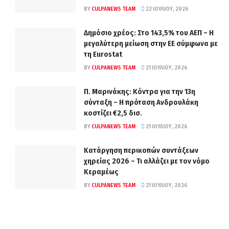
BY
CULPANEWS TEAM
22 ΙΟΥΛΊΟΥ, 2026
Δημόσιο χρέος: Στο 143,5% του ΑΕΠ – Η
μεγαλύτερη μείωση στην ΕΕ σύμφωνα με
τη Eurostat
BY
CULPANEWS TEAM
21 ΙΟΥΛΊΟΥ, 2026
Π. Μαρινάκης: Κόντρα για την 13η
σύνταξη – Η πρόταση Ανδρουλάκη
κοστίζει €2,5 δισ.
BY
CULPANEWS TEAM
21 ΙΟΥΛΊΟΥ, 2026
Κατάργηση περικοπών συντάξεων
χηρείας 2026 – Τι αλλάζει με τον νόμο
Κεραμέως
BY
CULPANEWS TEAM
21 ΙΟΥΛΊΟΥ, 2026