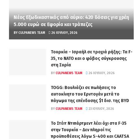
Νέος Εξωδικαστικός από αύριο: 420 δόσεις για χρέη
5.000 ευρώ σε Εφορία και τράπεζες
BY
CULPANEWS TEAM
26 ΙΟΥΛΊΟΥ, 2026
Τουρκία – Ισραήλ σε τροχιά ρήξης: Τα F-
35, το ΝΑΤΟ και ο φόβος σύγκρουσης
στη Συρία
BY
CULPANEWS TEAM
26 ΙΟΥΛΊΟΥ, 2026
TOGG: Βουλιάζει σε πωλήσεις το
αυτοκίνητο του Ερντογάν μετά το
πάγωμα της επένδυσης $1 δισ. της BYD
BY
CULPANEWS TEAM
23 ΙΟΥΛΊΟΥ, 2026
Το Στέιτ Ντιπάρτμεντ λέει όχι στα F-35
στην Τουρκία – Δεν πληροί τις
προϋποθέσεις λόγω S-400 και CAATSA