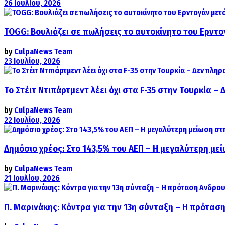
26 Ιουλίου, 2026
TOGG: Βουλιάζει σε πωλήσεις το αυτοκίνητο του Ερντο
by
CulpaNews Team
23 Ιουλίου, 2026
Το Στέιτ Ντιπάρτμεντ λέει όχι στα F-35 στην Τουρκία –
by
CulpaNews Team
22 Ιουλίου, 2026
Δημόσιο χρέος: Στο 143,5% του ΑΕΠ – Η μεγαλύτερη με
by
CulpaNews Team
21 Ιουλίου, 2026
Π. Μαρινάκης: Κόντρα για την 13η σύνταξη – Η πρόταση