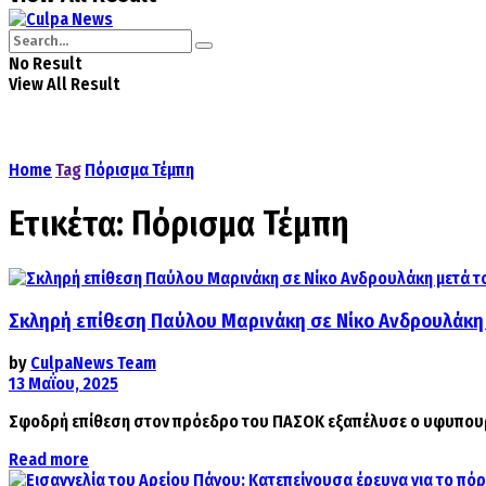
No Result
View All Result
Home
Tag
Πόρισμα Τέμπη
Ετικέτα:
Πόρισμα Τέμπη
Σκληρή επίθεση Παύλου Μαρινάκη σε Νίκο Ανδρουλάκη 
by
CulpaNews Team
13 Μαΐου, 2025
Σφοδρή επίθεση στον πρόεδρο του ΠΑΣΟΚ εξαπέλυσε ο υφυπουρ
Details
Read more