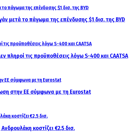
γάν μετά το πάγωμα της επένδυσης $1 δισ. της BYD
 Δεν πληροί τις προϋποθέσεις λόγω S-400 και CAATSA
ίωση στην ΕΕ σύμφωνα με τη Eurostat
 Ανδρουλάκη κοστίζει €2,5 δισ.