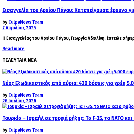
Εισαγγελία του Αρείου Πάγου: Κατεπείγουσα έρευνα 
by
CulpaNews Team
7 Απριλίου, 2025
Η Εισαγγελέας του Αρείου Πάγου, Γεωργία Αδειλίνη, έστειλε σήμ
Details
Read more
ΤΕΛΕΥΤΑΙΑ ΝΕΑ
Νέος Εξωδικαστικός από αύριο: 420 δόσεις για χρέη 5.
by
CulpaNews Team
26 Ιουλίου, 2026
Τουρκία – Ισραήλ σε τροχιά ρήξης: Τα F-35, το ΝΑΤΟ κ
by
CulpaNews Team