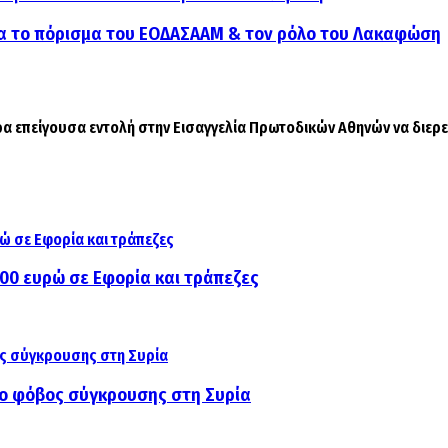
για το πόρισμα του ΕΟΔΑΣΑΑΜ & τον ρόλο του Λακαφώση
ερα επείγουσα εντολή στην Εισαγγελία Πρωτοδικών Αθηνών να διερε
000 ευρώ σε Εφορία και τράπεζες
αι ο φόβος σύγκρουσης στη Συρία