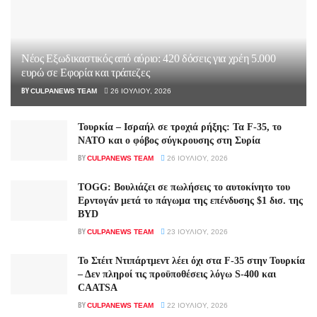
Νέος Εξωδικαστικός από αύριο: 420 δόσεις για χρέη 5.000
ευρώ σε Εφορία και τράπεζες
BY
CULPANEWS TEAM
26 ΙΟΥΛΊΟΥ, 2026
Τουρκία – Ισραήλ σε τροχιά ρήξης: Τα F-35, το
ΝΑΤΟ και ο φόβος σύγκρουσης στη Συρία
BY
CULPANEWS TEAM
26 ΙΟΥΛΊΟΥ, 2026
TOGG: Βουλιάζει σε πωλήσεις το αυτοκίνητο του
Ερντογάν μετά το πάγωμα της επένδυσης $1 δισ. της
BYD
BY
CULPANEWS TEAM
23 ΙΟΥΛΊΟΥ, 2026
Το Στέιτ Ντιπάρτμεντ λέει όχι στα F-35 στην Τουρκία
– Δεν πληροί τις προϋποθέσεις λόγω S-400 και
CAATSA
BY
CULPANEWS TEAM
22 ΙΟΥΛΊΟΥ, 2026