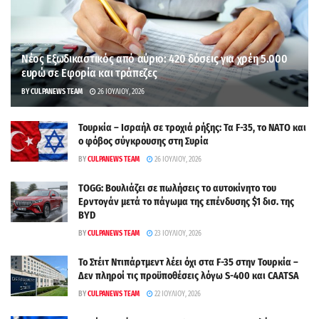
Νέος Εξωδικαστικός από αύριο: 420 δόσεις για χρέη 5.000
ευρώ σε Εφορία και τράπεζες
BY
CULPANEWS TEAM
26 ΙΟΥΛΊΟΥ, 2026
Τουρκία – Ισραήλ σε τροχιά ρήξης: Τα F-35, το ΝΑΤΟ και
ο φόβος σύγκρουσης στη Συρία
BY
CULPANEWS TEAM
26 ΙΟΥΛΊΟΥ, 2026
TOGG: Βουλιάζει σε πωλήσεις το αυτοκίνητο του
Ερντογάν μετά το πάγωμα της επένδυσης $1 δισ. της
BYD
BY
CULPANEWS TEAM
23 ΙΟΥΛΊΟΥ, 2026
Το Στέιτ Ντιπάρτμεντ λέει όχι στα F-35 στην Τουρκία –
Δεν πληροί τις προϋποθέσεις λόγω S-400 και CAATSA
BY
CULPANEWS TEAM
22 ΙΟΥΛΊΟΥ, 2026