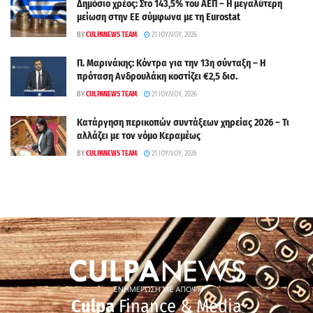
Δημόσιο χρέος: Στο 143,5% του ΑΕΠ – Η μεγαλύτερη
μείωση στην ΕΕ σύμφωνα με τη Eurostat
BY
CULPANEWS TEAM
21 ΙΟΥΛΊΟΥ, 2026
Π. Μαρινάκης: Κόντρα για την 13η σύνταξη – Η
πρόταση Ανδρουλάκη κοστίζει €2,5 δισ.
BY
CULPANEWS TEAM
21 ΙΟΥΛΊΟΥ, 2026
Κατάργηση περικοπών συντάξεων χηρείας 2026 – Τι
αλλάζει με τον νόμο Κεραμέως
BY
CULPANEWS TEAM
21 ΙΟΥΛΊΟΥ, 2026
Culpa
Finance & Media