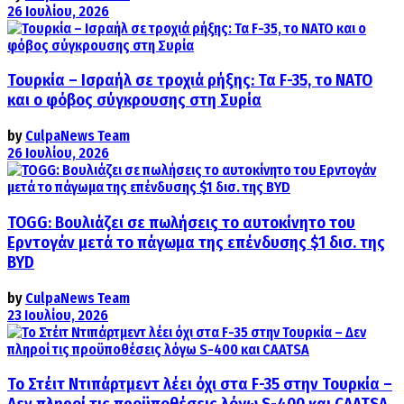
26 Ιουλίου, 2026
Τουρκία – Ισραήλ σε τροχιά ρήξης: Τα F-35, το ΝΑΤΟ
και ο φόβος σύγκρουσης στη Συρία
by
CulpaNews Team
26 Ιουλίου, 2026
TOGG: Βουλιάζει σε πωλήσεις το αυτοκίνητο του
Ερντογάν μετά το πάγωμα της επένδυσης $1 δισ. της
BYD
by
CulpaNews Team
23 Ιουλίου, 2026
Το Στέιτ Ντιπάρτμεντ λέει όχι στα F-35 στην Τουρκία –