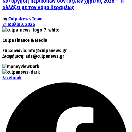
Κατάργηση περικοπών συντάξεων χηρείας 2026 – Τι
αλλάζει με τον νόμο Κεραμέως
by
CulpaNews Team
21 Ιουλίου, 2026
Culpa
Finance & Media
Επικοινωνία:
info@culpanews.gr
Διαφήμιση:
ads@culpanews.gr
Facebook