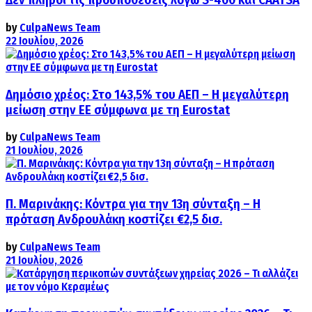
Δεν πληροί τις προϋποθέσεις λόγω S-400 και CAATSA
by
CulpaNews Team
22 Ιουλίου, 2026
Δημόσιο χρέος: Στο 143,5% του ΑΕΠ – Η μεγαλύτερη
μείωση στην ΕΕ σύμφωνα με τη Eurostat
by
CulpaNews Team
21 Ιουλίου, 2026
Π. Μαρινάκης: Κόντρα για την 13η σύνταξη – Η
πρόταση Ανδρουλάκη κοστίζει €2,5 δισ.
by
CulpaNews Team
21 Ιουλίου, 2026