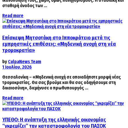
ικανοποίησή τους, χωρίς όμως πανηγυρισμούς. Η σταδιακή και
σταθερή άνοδος των ...
Details
Read more
Επίσκεψη Μητσοτάκη στο Ιπποκράτειο μετά τις
εμπρηστικές επιθέσεις: «Μηδενική ανοχή στη νέα
τρομοκρατία»
by
CulpaNews Team
1 Ιουλίου, 2026
Θεσσαλονίκη – «Μηδενική ανοχή σε οποιαδήποτε μορφή νέας
τρομοκρατίας. Θα σας βρούμε και θα σας οδηγήσουμε στη
δικαιοσύνη», διεμήνυσε ο πρωθυπουργός ...
Details
Read more
ΥΠΕΘΟ: Η ανάπτυξη της ελληνικής οικονομίας
“γκρεμίζει” την καταστροφολογία του ΠΑΣΟΚ