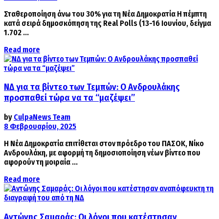
Σταθεροποίηση άνω του 30% για τη Νέα Δημοκρατία Η πέμπτη
κατά σειρά δημοσκόπηση της Real Polls (13-16 Ιουνίου, δείγμα
1.702 ...
Details
Read more
ΝΔ για τα βίντεο των Τεμπών: Ο Ανδρουλάκης
προσπαθεί τώρα να τα “μαζέψει”
by
CulpaNews Team
8 Φεβρουαρίου, 2025
Η Νέα Δημοκρατία επιτίθεται στον πρόεδρο του ΠΑΣΟΚ, Νίκο
Ανδρουλάκη, με αφορμή τη δημοσιοποίηση νέων βίντεο που
αφορούν τη μοιραία ...
Details
Read more
Αντώνης Σαμαράς: Οι λόγοι που κατέστησαν