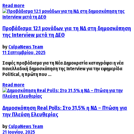
Details
Read more
Προβάδισμα 12,1 μονάδων για τη ΝΔ στη δημοσκόπηση
της Interview μετά τη ΔΕΘ
by
CulpaNews Team
11 Σεπτεμβρίου, 2025
Σαφές προβάδισμα για τη Νέα Δημοκρατία καταγράφει η νέα
πανελλαδική δημοσκόπηση της Interview για την εφημερίδα
Political, η πρώτη που ...
Details
Read more
Δημοσκόπηση Real Polls: Στo 31,5% η ΝΔ – Πτώση για
την Πλεύση Ελευθερίας
by
CulpaNews Team
21 Ιουνίου, 2025