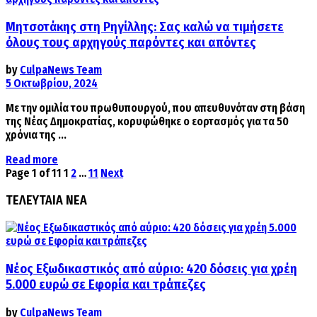
Μητσοτάκης στη Ρηγίλλης: Σας καλώ να τιμήσετε
όλους τους αρχηγούς παρόντες και απόντες
by
CulpaNews Team
5 Οκτωβρίου, 2024
Με την ομιλία του πρωθυπουργού, που απευθυνόταν στη βάση
της Νέας Δημοκρατίας, κορυφώθηκε ο εορτασμός για τα 50
χρόνια της ...
Details
Read more
Page 1 of 11
1
2
…
11
Next
ΤΕΛΕΥΤΑΙΑ ΝΕΑ
Νέος Εξωδικαστικός από αύριο: 420 δόσεις για χρέη
5.000 ευρώ σε Εφορία και τράπεζες
by
CulpaNews Team