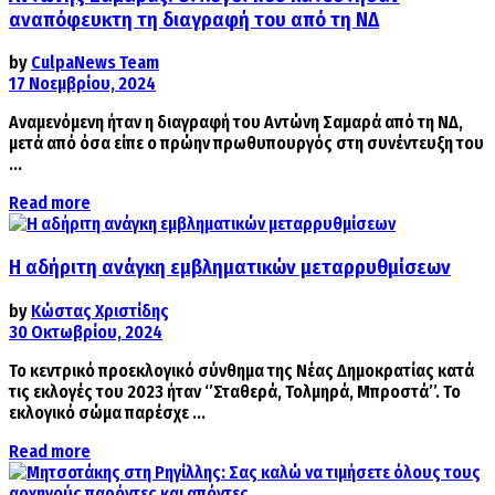
αναπόφευκτη τη διαγραφή του από τη ΝΔ
by
CulpaNews Team
17 Νοεμβρίου, 2024
Αναμενόμενη ήταν η διαγραφή του Αντώνη Σαμαρά από τη ΝΔ,
μετά από όσα είπε ο πρώην πρωθυπουργός στη συνέντευξη του
...
Details
Read more
Η αδήριτη ανάγκη εμβληματικών μεταρρυθμίσεων
by
Κώστας Χριστίδης
30 Οκτωβρίου, 2024
Το κεντρικό προεκλογικό σύνθημα της Νέας Δημοκρατίας κατά
τις εκλογές του 2023 ήταν ‘’Σταθερά, Τολμηρά, Μπροστά’’. Το
εκλογικό σώμα παρέσχε ...
Details
Read more