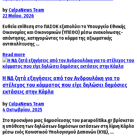
by
CulpaNews Team
22 Μαΐου, 2026
Ευθεία επίθεση στο ΠΑΣΟΚ εξαπολύει το Υπουργείο Εθνικής
Οικονομίας και Οικονομικών (ΥΠΕΘΟ) μέσω ανακοίνωσης-
απάντησης, κατηγορώντας το κόμμα της αξιωματικής
αντιπολίτευσης ...
Details
Read more
Η ΝΔ ζητά εξηγήσεις από τον Ανδρουλάκη για το
στέλεχος του κόμματος που είχε δηλώσει δημόσιες
εκτάσεις στην Κάρλα
by
CulpaNews Team
4 Οκτωβρίου, 2025
Στο προσκήνιο μιας δημοσίευσης του parapolitika.gr βρίσκεται
η υπόθεση των δηλώσεων δημόσιων εκτάσεων στη λίμνη Κάρλα
μέσω ενός Κοινοτικού Υπολογισμού Δαπανών (ΚΥΔ), ...