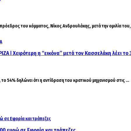
εδρος του κόμματος, Νίκος Ανδρουλάκης, μετά την ομιλία του, σ
ΙΖΑ ǀ Χειρότερη η “εικόνα” μετά τον Κασσελάκη λέει το
το 54% δηλώνει ότι η αντίδραση του κρατικού μηχανισμού στις ...
000 ευρώ σε Εφορία και τράπεζες