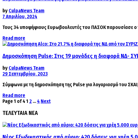
by
CulpaNews Team
7 Απριλίου, 2024
Τους 34 υποψήφιους Ευρωβουλευτές του ΠΑΣΟΚ παρουσίασε ο πρό
Details
Read more
Δημοσκόπηση Pulse: Στις 19 μονάδες η διαφορά ΝΔ- ΣΥΡ
by
CulpaNews Team
29 Σεπτεμβρίου, 2023
Σύμφωνα με τη δημοσκόπηση της Pulse για λογαριασμό του ΣΚΑΙ, 
Details
Read more
Page 1 of 4
1
2
…
4
Next
ΤΕΛΕΥΤΑΙΑ ΝΕΑ
Νέος Εξωδικαστικός από αύριο: 420 δόσεις για χρέη 5.