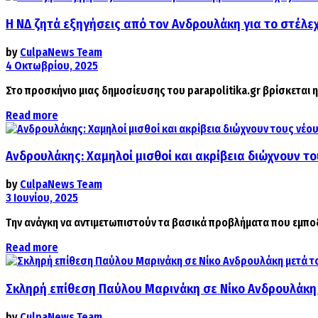
Η ΝΔ ζητά εξηγήσεις από τον Ανδρουλάκη για το στέλε
by
CulpaNews Team
4 Οκτωβρίου, 2025
Στο προσκήνιο μιας δημοσίευσης του parapolitika.gr βρίσκεται
Details
Read more
Ανδρουλάκης: Χαμηλοί μισθοί και ακρίβεια διώχνουν τ
by
CulpaNews Team
3 Ιουνίου, 2025
Την ανάγκη να αντιμετωπιστούν τα βασικά προβλήματα που εμποδ
Details
Read more
Σκληρή επίθεση Παύλου Μαρινάκη σε Νίκο Ανδρουλάκη 
by
CulpaNews Team