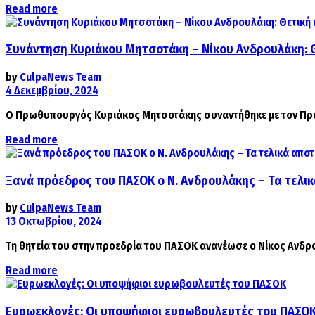
Details
Read more
Συνάντηση Κυριάκου Μητσοτάκη – Νίκου Ανδρουλάκη: Θ
by
CulpaNews Team
4 Δεκεμβρίου, 2024
Ο Πρωθυπουργός Κυριάκος Μητσοτάκης συναντήθηκε με τον Πρό
Details
Read more
Ξανά πρόεδρος του ΠΑΣΟΚ ο Ν. Ανδρουλάκης – Τα τελι
by
CulpaNews Team
13 Οκτωβρίου, 2024
Τη θητεία του στην προεδρία του ΠΑΣΟΚ ανανέωσε ο Νίκος Ανδρ
Details
Read more
Ευρωεκλογές: Οι υποψήφιοι ευρωβουλευτές του ΠΑΣΟ