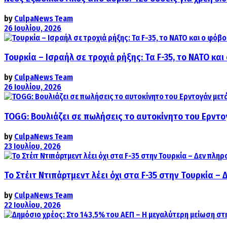
by
CulpaNews Team
26 Ιουλίου, 2026
Τουρκία – Ισραήλ σε τροχιά ρήξης: Τα F-35, το ΝΑΤΟ κ
by
CulpaNews Team
26 Ιουλίου, 2026
TOGG: Βουλιάζει σε πωλήσεις το αυτοκίνητο του Ερντο
by
CulpaNews Team
23 Ιουλίου, 2026
Το Στέιτ Ντιπάρτμεντ λέει όχι στα F-35 στην Τουρκία –
by
CulpaNews Team
22 Ιουλίου, 2026