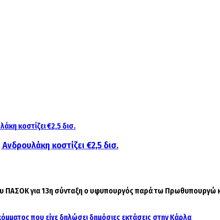
 Ανδρουλάκη κοστίζει €2,5 δισ.
υ ΠΑΣΟΚ για 13η σύνταξη ο υφυπουργός παρά τω Πρωθυπουργώ κα