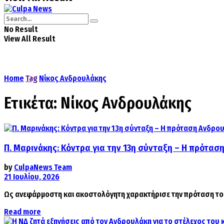
No Result
View All Result
Home
Tag
Νίκος Ανδρουλάκης
Ετικέτα:
Νίκος Ανδρουλάκης
Π. Μαρινάκης: Κόντρα για την 13η σύνταξη – Η πρόταση
by
CulpaNews Team
21 Ιουλίου, 2026
Ως ανεφάρμοστη και ακοστολόγητη χαρακτήρισε την πρόταση το
Details
Read more