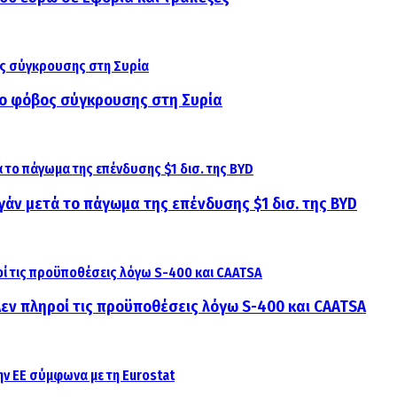
αι ο φόβος σύγκρουσης στη Συρία
γάν μετά το πάγωμα της επένδυσης $1 δισ. της BYD
 Δεν πληροί τις προϋποθέσεις λόγω S-400 και CAATSA