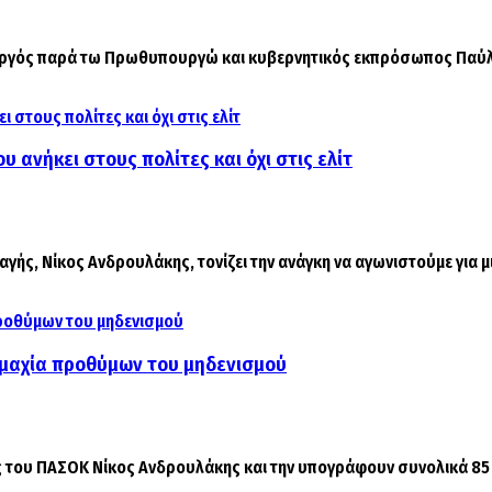
γός παρά τω Πρωθυπουργώ και κυβερνητικός εκπρόσωπος Παύλος
 ανήκει στους πολίτες και όχι στις ελίτ
ς, Νίκος Ανδρουλάκης, τονίζει την ανάγκη να αγωνιστούμε για μι
μμαχία προθύμων του μηδενισμού
του ΠΑΣΟΚ Νίκος Ανδρουλάκης και την υπογράφουν συνολικά 85 β