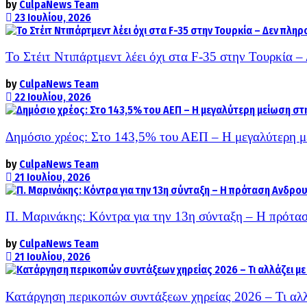
by
CulpaNews Team
23 Ιουλίου, 2026
Το Στέιτ Ντιπάρτμεντ λέει όχι στα F-35 στην Τουρκία 
by
CulpaNews Team
22 Ιουλίου, 2026
Δημόσιο χρέος: Στο 143,5% του ΑΕΠ – Η μεγαλύτερη μ
by
CulpaNews Team
21 Ιουλίου, 2026
Π. Μαρινάκης: Κόντρα για την 13η σύνταξη – Η πρότασ
by
CulpaNews Team
21 Ιουλίου, 2026
Κατάργηση περικοπών συντάξεων χηρείας 2026 – Τι αλ