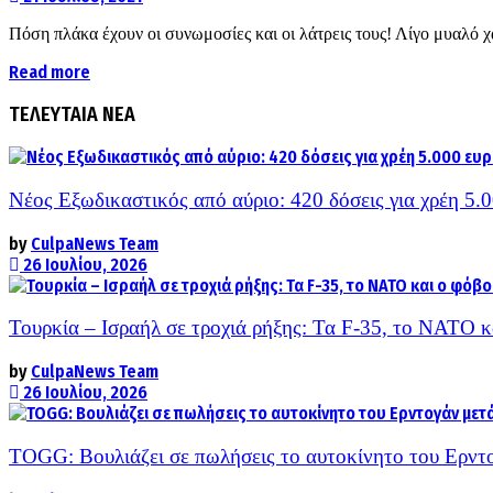
Πόση πλάκα έχουν οι συνωμοσίες και οι λάτρεις τους! Λίγο μυαλό χ
Details
Read more
ΤΕΛΕΥΤΑΙΑ ΝΕΑ
Νέος Εξωδικαστικός από αύριο: 420 δόσεις για χρέη 5.
by
CulpaNews Team
26 Ιουλίου, 2026
Τουρκία – Ισραήλ σε τροχιά ρήξης: Τα F-35, το ΝΑΤΟ 
by
CulpaNews Team
26 Ιουλίου, 2026
TOGG: Βουλιάζει σε πωλήσεις το αυτοκίνητο του Ερντο