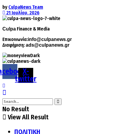
by
CulpaNews Team
21 Ιουλίου, 2026
Finance & Media
Culpa
Επικοινωνία:
info@culpanews.gr
Διαφήμιση:
ads@culpanews.gr
acebook
X-
twitter
No Result
View All Result
ΠΟΛΙΤΙΚΗ