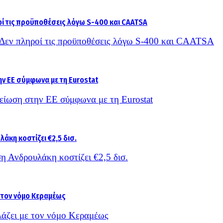
– Δεν πληροί τις προϋποθέσεις λόγω S-400 και CAATSA
είωση στην ΕΕ σύμφωνα με τη Eurostat
η Ανδρουλάκη κοστίζει €2,5 δισ.
λάζει με τον νόμο Κεραμέως