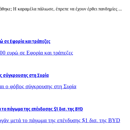
άθηκε; Η καραμέλα πάλιωσε, έπρεπε να έχουν έρθει πανδημίες ...
000 ευρώ σε Εφορία και τράπεζες
και ο φόβος σύγκρουσης στη Συρία
γάν μετά το πάγωμα της επένδυσης $1 δισ. της BYD