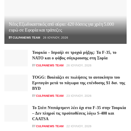
Νέος Εξωδικαστικός από αύριο: 420 δόσεις για χρέη 5.000
ευρώ σε Εφορία και τράπεζες
BY
CULPANEWS TEAM
26 ΙΟΥΛΊΟΥ, 2026
Τουρκία – Ισραήλ σε τροχιά ρήξης: Τα F-35, το
ΝΑΤΟ και ο φόβος σύγκρουσης στη Συρία
BY
CULPANEWS TEAM
26 ΙΟΥΛΊΟΥ, 2026
TOGG: Βουλιάζει σε πωλήσεις το αυτοκίνητο του
Ερντογάν μετά το πάγωμα της επένδυσης $1 δισ. της
BYD
BY
CULPANEWS TEAM
23 ΙΟΥΛΊΟΥ, 2026
Το Στέιτ Ντιπάρτμεντ λέει όχι στα F-35 στην Τουρκία
– Δεν πληροί τις προϋποθέσεις λόγω S-400 και
CAATSA
BY
CULPANEWS TEAM
22 ΙΟΥΛΊΟΥ, 2026