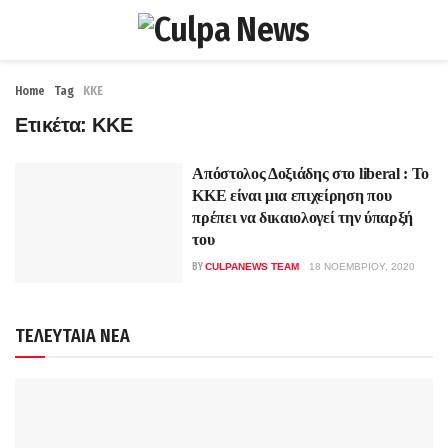
Home
Tag
ΚΚΕ
Ετικέτα:
ΚΚΕ
Απόστολος Δοξιάδης στο liberal : Το
ΚΚΕ είναι μια επιχείρηση που
πρέπει να δικαιολογεί την ύπαρξή
του
BY
CULPANEWS TEAM
18 ΝΟΕΜΒΡΊΟΥ, 2020
ΤΕΛΕΥΤΑΙΑ ΝΕΑ