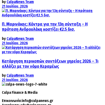
by
CulpaNews Team
21 Ιουλίου, 2026
Π. Μαρινάκης: Κόντρα για την 13η σύνταξη – Η
πρόταση Ανδρουλάκη κοστίζει €2,5 δισ.
by
CulpaNews Team
21 Ιουλίου, 2026
Κατάργηση περικοπών συντάξεων χηρείας 2026 – Τι
αλλάζει με τον νόμο Κεραμέως
by
CulpaNews Team
21 Ιουλίου, 2026
Culpa
Finance & Media
Επικοινωνία:
info@culpanews.gr