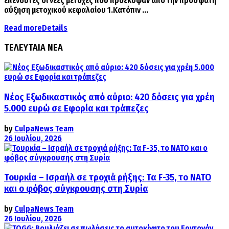
επενδυτές οι νέες μετοχές που προέκυψαν από την πρόσφατη
αύξηση μετοχικού κεφαλαίου 1.Κατόπιν ...
Read more
Details
ΤΕΛΕΥΤΑΙΑ ΝΕΑ
Νέος Εξωδικαστικός από αύριο: 420 δόσεις για χρέη
5.000 ευρώ σε Εφορία και τράπεζες
by
CulpaNews Team
26 Ιουλίου, 2026
Τουρκία – Ισραήλ σε τροχιά ρήξης: Τα F-35, το ΝΑΤΟ
και ο φόβος σύγκρουσης στη Συρία
by
CulpaNews Team
26 Ιουλίου, 2026