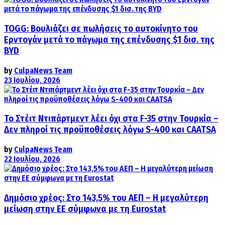
TOGG: Βουλιάζει σε πωλήσεις το αυτοκίνητο του
Ερντογάν μετά το πάγωμα της επένδυσης $1 δισ. της
BYD
by
CulpaNews Team
23 Ιουλίου, 2026
Το Στέιτ Ντιπάρτμεντ λέει όχι στα F-35 στην Τουρκία –
Δεν πληροί τις προϋποθέσεις λόγω S-400 και CAATSA
by
CulpaNews Team
22 Ιουλίου, 2026
Δημόσιο χρέος: Στο 143,5% του ΑΕΠ – Η μεγαλύτερη
μείωση στην ΕΕ σύμφωνα με τη Eurostat