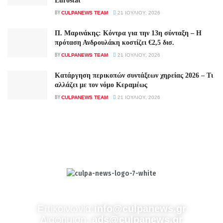
Eurostat
BY
CULPANEWS TEAM
21 ΙΟΥΛΊΟΥ, 2026
Π. Μαρινάκης: Κόντρα για την 13η σύνταξη – Η
πρόταση Ανδρουλάκη κοστίζει €2,5 δισ.
BY
CULPANEWS TEAM
21 ΙΟΥΛΊΟΥ, 2026
Κατάργηση περικοπών συντάξεων χηρείας 2026 – Τι
αλλάζει με τον νόμο Κεραμέως
BY
CULPANEWS TEAM
21 ΙΟΥΛΊΟΥ, 2026
Culpa
Finance & Media
Επικοινωνία:
info@culpanews.gr
Διαφήμιση:
ads@culpanews.gr