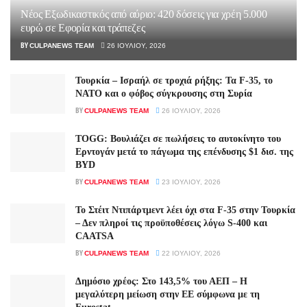
Νέος Εξωδικαστικός από αύριο: 420 δόσεις για χρέη 5.000
ευρώ σε Εφορία και τράπεζες
BY
CULPANEWS TEAM
26 ΙΟΥΛΊΟΥ, 2026
Τουρκία – Ισραήλ σε τροχιά ρήξης: Τα F-35, το
ΝΑΤΟ και ο φόβος σύγκρουσης στη Συρία
BY
CULPANEWS TEAM
26 ΙΟΥΛΊΟΥ, 2026
TOGG: Βουλιάζει σε πωλήσεις το αυτοκίνητο του
Ερντογάν μετά το πάγωμα της επένδυσης $1 δισ. της
BYD
BY
CULPANEWS TEAM
23 ΙΟΥΛΊΟΥ, 2026
Το Στέιτ Ντιπάρτμεντ λέει όχι στα F-35 στην Τουρκία
– Δεν πληροί τις προϋποθέσεις λόγω S-400 και
CAATSA
BY
CULPANEWS TEAM
22 ΙΟΥΛΊΟΥ, 2026
Δημόσιο χρέος: Στο 143,5% του ΑΕΠ – Η
μεγαλύτερη μείωση στην ΕΕ σύμφωνα με τη