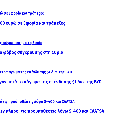
000 ευρώ σε Εφορία και τράπεζες
αι ο φόβος σύγκρουσης στη Συρία
γάν μετά το πάγωμα της επένδυσης $1 δισ. της BYD
 Δεν πληροί τις προϋποθέσεις λόγω S-400 και CAATSA