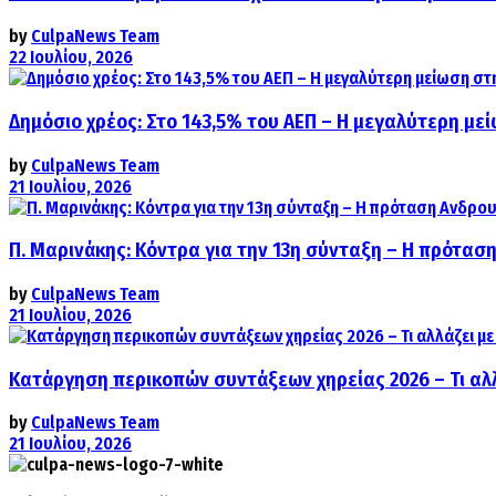
by
CulpaNews Team
22 Ιουλίου, 2026
Δημόσιο χρέος: Στο 143,5% του ΑΕΠ – Η μεγαλύτερη με
by
CulpaNews Team
21 Ιουλίου, 2026
Π. Μαρινάκης: Κόντρα για την 13η σύνταξη – Η πρόταση
by
CulpaNews Team
21 Ιουλίου, 2026
Κατάργηση περικοπών συντάξεων χηρείας 2026 – Τι αλ
by
CulpaNews Team
21 Ιουλίου, 2026