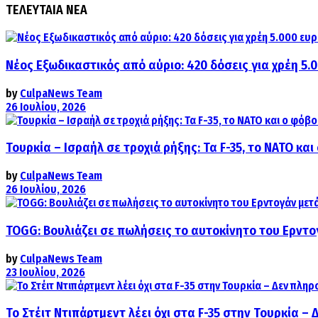
ΤΕΛΕΥΤΑΙΑ ΝΕΑ
Νέος Εξωδικαστικός από αύριο: 420 δόσεις για χρέη 5.
by
CulpaNews Team
26 Ιουλίου, 2026
Τουρκία – Ισραήλ σε τροχιά ρήξης: Τα F-35, το ΝΑΤΟ κ
by
CulpaNews Team
26 Ιουλίου, 2026
TOGG: Βουλιάζει σε πωλήσεις το αυτοκίνητο του Ερντο
by
CulpaNews Team
23 Ιουλίου, 2026
Το Στέιτ Ντιπάρτμεντ λέει όχι στα F-35 στην Τουρκία –