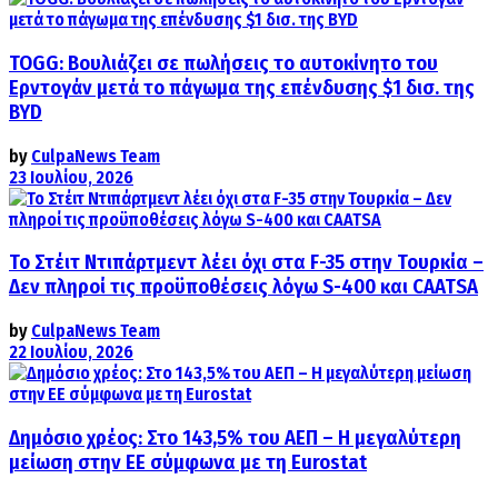
TOGG: Βουλιάζει σε πωλήσεις το αυτοκίνητο του
Ερντογάν μετά το πάγωμα της επένδυσης $1 δισ. της
BYD
by
CulpaNews Team
23 Ιουλίου, 2026
Το Στέιτ Ντιπάρτμεντ λέει όχι στα F-35 στην Τουρκία –
Δεν πληροί τις προϋποθέσεις λόγω S-400 και CAATSA
by
CulpaNews Team
22 Ιουλίου, 2026
Δημόσιο χρέος: Στο 143,5% του ΑΕΠ – Η μεγαλύτερη
μείωση στην ΕΕ σύμφωνα με τη Eurostat