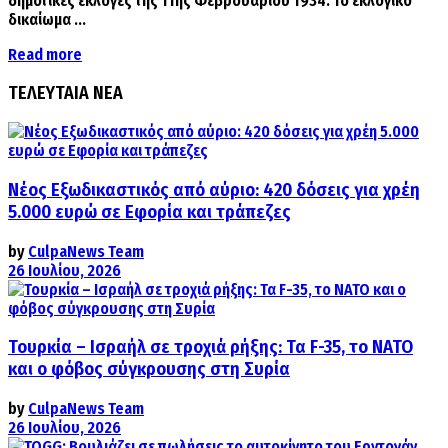
δημοτικές εκλογές της 11ης Φεβρουαρίου 1934. Το εκλογικό
δικαίωμα ...
Details
Read more
ΤΕΛΕΥΤΑΙΑ ΝΕΑ
Νέος Εξωδικαστικός από αύριο: 420 δόσεις για χρέη
5.000 ευρώ σε Εφορία και τράπεζες
by
CulpaNews Team
26 Ιουλίου, 2026
Τουρκία – Ισραήλ σε τροχιά ρήξης: Τα F-35, το ΝΑΤΟ
και ο φόβος σύγκρουσης στη Συρία
by
CulpaNews Team
26 Ιουλίου, 2026