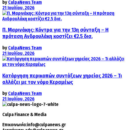
by
CulpaNews Team
21 Ιουλίου, 2026
Π. Μαρινάκης: Κόντρα για την 13η σύνταξη – Η
πρόταση Ανδρουλάκη κοστίζει €2,5 δισ.
by
CulpaNews Team
21 Ιουλίου, 2026
Κατάργηση περικοπών συντάξεων χηρείας 2026 – Τι
αλλάζει με τον νόμο Κεραμέως
by
CulpaNews Team
21 Ιουλίου, 2026
Culpa
Finance & Media
Επικοινωνία:
info@culpanews.gr