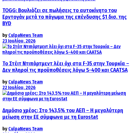
TOGG: Βουλιάζει σε πωλήσεις το αυτοκίνητο του
Ερντογάν μετά το πάγωμα της επένδυσης $1 δισ. της
BYD
by
CulpaNews Team
23 Ιουλίου, 2026
Το Στέιτ Ντιπάρτμεντ λέει όχι στα F-35 στην Τουρκία –
Δεν πληροί τις προϋποθέσεις λόγω S-400 και CAATSA
by
CulpaNews Team
22 Ιουλίου, 2026
Δημόσιο χρέος: Στο 143,5% του ΑΕΠ – Η μεγαλύτερη
μείωση στην ΕΕ σύμφωνα με τη Eurostat
by
CulpaNews Team