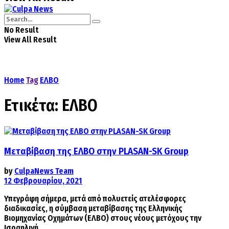
No Result
View All Result
Home
Tag
ΕΛΒΟ
Ετικέτα:
ΕΛΒΟ
Μεταβίβαση της ΕΛΒΟ στην PLASAN-SK Group
by
CulpaNews Team
12 Φεβρουαρίου, 2021
Υπεγράφη σήμερα, μετά από πολυετείς ατελέσφορες
διαδικασίες, η σύμβαση μεταβίβασης της Ελληνικής
Βιομηχανίας Οχημάτων (ΕΛΒΟ) στους νέους μετόχους την
Ισραηλινή ...