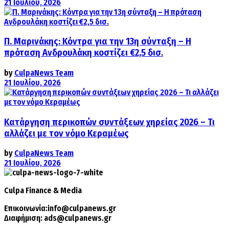
21 Ιουλίου, 2026
Π. Μαρινάκης: Κόντρα για την 13η σύνταξη – Η
πρόταση Ανδρουλάκη κοστίζει €2,5 δισ.
by
CulpaNews Team
21 Ιουλίου, 2026
Κατάργηση περικοπών συντάξεων χηρείας 2026 – Τι
αλλάζει με τον νόμο Κεραμέως
by
CulpaNews Team
21 Ιουλίου, 2026
Culpa
Finance & Media
Επικοινωνία:
info@culpanews.gr
Διαφήμιση:
ads@culpanews.gr