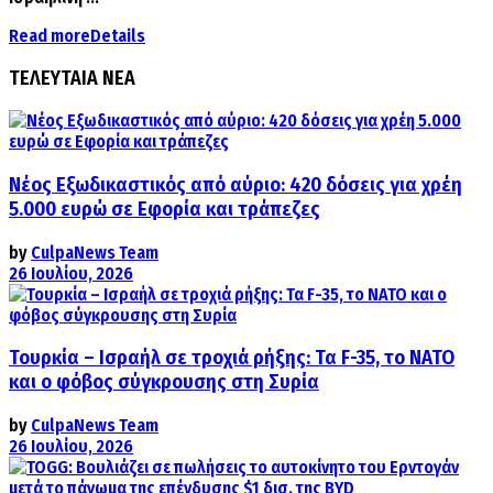
Read more
Details
ΤΕΛΕΥΤΑΙΑ ΝΕΑ
Νέος Εξωδικαστικός από αύριο: 420 δόσεις για χρέη
5.000 ευρώ σε Εφορία και τράπεζες
by
CulpaNews Team
26 Ιουλίου, 2026
Τουρκία – Ισραήλ σε τροχιά ρήξης: Τα F-35, το ΝΑΤΟ
και ο φόβος σύγκρουσης στη Συρία
by
CulpaNews Team
26 Ιουλίου, 2026