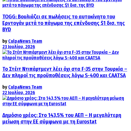
TOGG: Βουλιάζει σε πωλήσεις το αυτοκίνητο του
Ερντογάν μετά το πάγωμα της επένδυσης $1 δισ. της
BYD
by
CulpaNews Team
23 Ιουλίου, 2026
Το Στέιτ Ντιπάρτμεντ λέει όχι στα F-35 στην Τουρκία –
Δεν πληροί τις προϋποθέσεις λόγω S-400 και CAATSA
by
CulpaNews Team
22 Ιουλίου, 2026
Δημόσιο χρέος: Στο 143,5% του ΑΕΠ – Η μεγαλύτερη
μείωση στην ΕΕ σύμφωνα με τη Eurostat