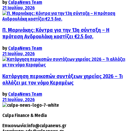
by
CulpaNews Team
21 Ιουλίου, 2026
Π. Μαρινάκης: Κόντρα για την 13η σύνταξη – Η
πρόταση Ανδρουλάκη κοστίζει €2,5 δισ.
by
CulpaNews Team
21 Ιουλίου, 2026
Κατάργηση περικοπών συντάξεων χηρείας 2026 – Τι
αλλάζει με τον νόμο Κεραμέως
by
CulpaNews Team
21 Ιουλίου, 2026
Culpa
Finance & Media
Επικοινωνία:
info@culpanews.gr