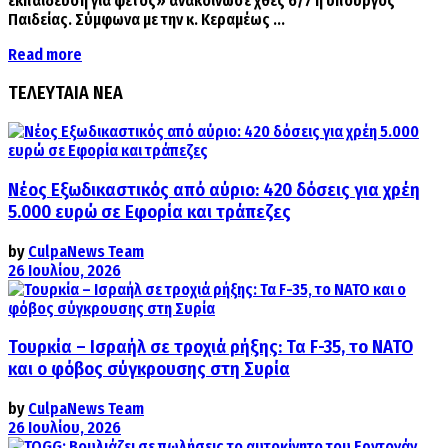
εκπαίδευση για φέτος» ανακοίνωσε χθες 6/7 η υπουργός
Παιδείας. Σύμφωνα με την κ. Κεραμέως ...
Details
Read more
ΤΕΛΕΥΤΑΙΑ ΝΕΑ
Νέος Εξωδικαστικός από αύριο: 420 δόσεις για χρέη
5.000 ευρώ σε Εφορία και τράπεζες
by
CulpaNews Team
26 Ιουλίου, 2026
Τουρκία – Ισραήλ σε τροχιά ρήξης: Τα F-35, το ΝΑΤΟ
και ο φόβος σύγκρουσης στη Συρία
by
CulpaNews Team
26 Ιουλίου, 2026