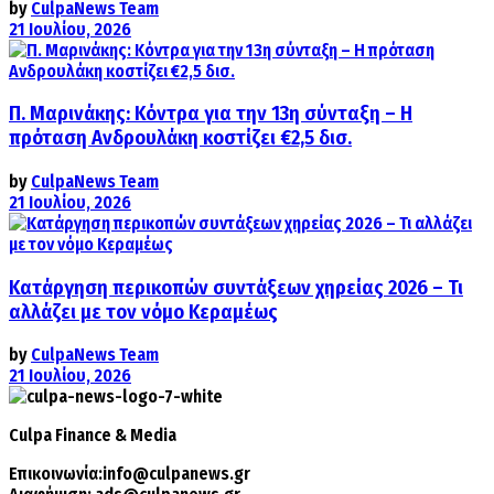
by
CulpaNews Team
21 Ιουλίου, 2026
Π. Μαρινάκης: Κόντρα για την 13η σύνταξη – Η
πρόταση Ανδρουλάκη κοστίζει €2,5 δισ.
by
CulpaNews Team
21 Ιουλίου, 2026
Κατάργηση περικοπών συντάξεων χηρείας 2026 – Τι
αλλάζει με τον νόμο Κεραμέως
by
CulpaNews Team
21 Ιουλίου, 2026
Culpa
Finance & Media
Επικοινωνία:
info@culpanews.gr