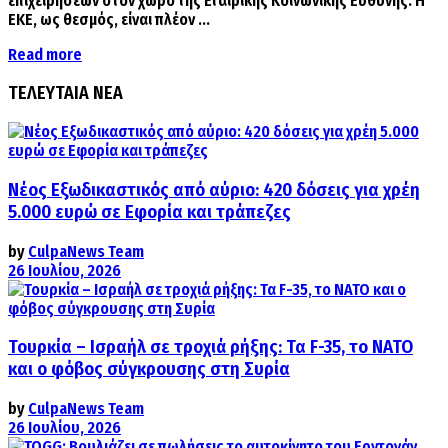
επιχειρήσεων στον χώρο της Εταιρικής Κοινωνικής Ευθύνης. Η
ΕΚΕ, ως θεσμός, είναι πλέον ...
Details
Read more
ΤΕΛΕΥΤΑΙΑ ΝΕΑ
Νέος Εξωδικαστικός από αύριο: 420 δόσεις για χρέη
5.000 ευρώ σε Εφορία και τράπεζες
by
CulpaNews Team
26 Ιουλίου, 2026
Τουρκία – Ισραήλ σε τροχιά ρήξης: Τα F-35, το ΝΑΤΟ
και ο φόβος σύγκρουσης στη Συρία
by
CulpaNews Team
26 Ιουλίου, 2026