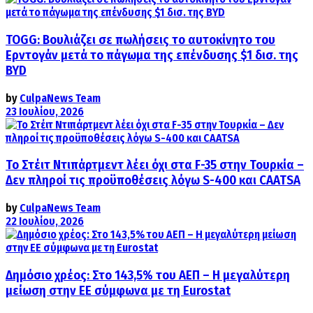
TOGG: Βουλιάζει σε πωλήσεις το αυτοκίνητο του
Ερντογάν μετά το πάγωμα της επένδυσης $1 δισ. της
BYD
by
CulpaNews Team
23 Ιουλίου, 2026
Το Στέιτ Ντιπάρτμεντ λέει όχι στα F-35 στην Τουρκία –
Δεν πληροί τις προϋποθέσεις λόγω S-400 και CAATSA
by
CulpaNews Team
22 Ιουλίου, 2026
Δημόσιο χρέος: Στο 143,5% του ΑΕΠ – Η μεγαλύτερη
μείωση στην ΕΕ σύμφωνα με τη Eurostat