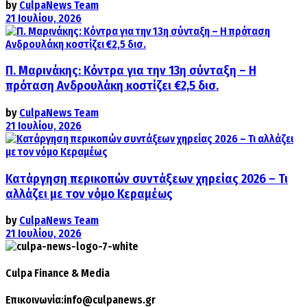
by
CulpaNews Team
21 Ιουλίου, 2026
Π. Μαρινάκης: Κόντρα για την 13η σύνταξη – Η
πρόταση Ανδρουλάκη κοστίζει €2,5 δισ.
by
CulpaNews Team
21 Ιουλίου, 2026
Κατάργηση περικοπών συντάξεων χηρείας 2026 – Τι
αλλάζει με τον νόμο Κεραμέως
by
CulpaNews Team
21 Ιουλίου, 2026
Culpa
Finance & Media
Επικοινωνία:
info@culpanews.gr