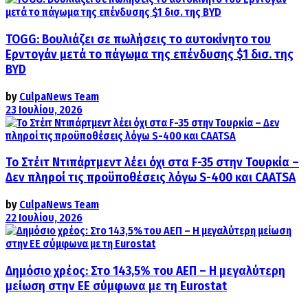
TOGG: Βουλιάζει σε πωλήσεις το αυτοκίνητο του
Ερντογάν μετά το πάγωμα της επένδυσης $1 δισ. της
BYD
by
CulpaNews Team
23 Ιουλίου, 2026
Το Στέιτ Ντιπάρτμεντ λέει όχι στα F-35 στην Τουρκία –
Δεν πληροί τις προϋποθέσεις λόγω S-400 και CAATSA
by
CulpaNews Team
22 Ιουλίου, 2026
Δημόσιο χρέος: Στο 143,5% του ΑΕΠ – Η μεγαλύτερη
μείωση στην ΕΕ σύμφωνα με τη Eurostat