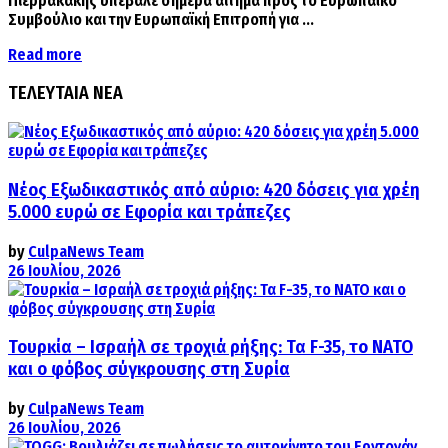
Πιερρακάκης υπέβαλε σήμερα αίτημα προς το Ευρωπαϊκό
Συμβούλιο και την Ευρωπαϊκή Επιτροπή για ...
Details
Read more
ΤΕΛΕΥΤΑΙΑ ΝΕΑ
Νέος Εξωδικαστικός από αύριο: 420 δόσεις για χρέη
5.000 ευρώ σε Εφορία και τράπεζες
by
CulpaNews Team
26 Ιουλίου, 2026
Τουρκία – Ισραήλ σε τροχιά ρήξης: Τα F-35, το ΝΑΤΟ
και ο φόβος σύγκρουσης στη Συρία
by
CulpaNews Team
26 Ιουλίου, 2026