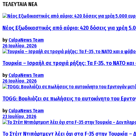
ΤΕΛΕΥΤΑΙΑ ΝΕΑ
Νέος Εξωδικαστικός από αύριο: 420 δόσεις για χρέη 5.
by
CulpaNews Team
26 Ιουλίου, 2026
Τουρκία – Ισραήλ σε τροχιά ρήξης: Τα F-35, το ΝΑΤΟ κ
by
CulpaNews Team
26 Ιουλίου, 2026
TOGG: Βουλιάζει σε πωλήσεις το αυτοκίνητο του Ερντο
by
CulpaNews Team
23 Ιουλίου, 2026
Το Στέιτ Ντιπάρτμεντ λέει όχι στα F-35 στην Τουρκία –