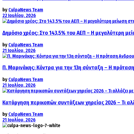
by
CulpaNews Team
22 Ιουλίου, 2026
Δημόσιο χρέος: Στο 143,5% του ΑΕΠ – Η μεγαλύτερη με
by
CulpaNews Team
21 Ιουλίου, 2026
Π. Μαρινάκης: Κόντρα για την 13η σύνταξη – Η πρόταση
by
CulpaNews Team
21 Ιουλίου, 2026
Κατάργηση περικοπών συντάξεων χηρείας 2026 – Τι αλ
by
CulpaNews Team
21 Ιουλίου, 2026