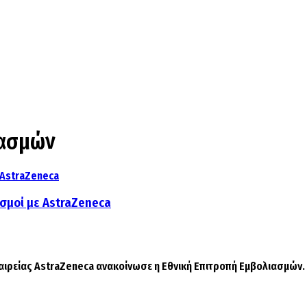
ιασμών
ασμοί με AstraZeneca
αιρείας AstraZeneca ανακοίνωσε η Εθνική Επιτροπή Εμβολιασμών. Η