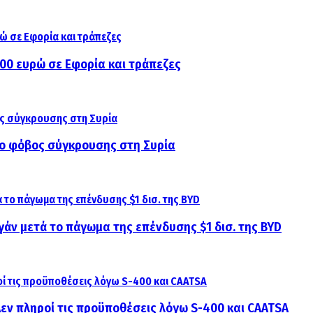
000 ευρώ σε Εφορία και τράπεζες
αι ο φόβος σύγκρουσης στη Συρία
γάν μετά το πάγωμα της επένδυσης $1 δισ. της BYD
 Δεν πληροί τις προϋποθέσεις λόγω S-400 και CAATSA