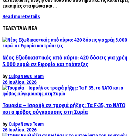
καταναλωτές αναζητούν πολύ πιο συστηματικά τις καλύτερες
ευκαιρίες στα ψώνια και ...
Read more
Details
ΤΕΛΕΥΤΑΙΑ ΝΕΑ
Νέος Εξωδικαστικός από αύριο: 420 δόσεις για χρέη
5.000 ευρώ σε Εφορία και τράπεζες
by
CulpaNews Team
26 Ιουλίου, 2026
Τουρκία – Ισραήλ σε τροχιά ρήξης: Τα F-35, το ΝΑΤΟ
και ο φόβος σύγκρουσης στη Συρία
by
CulpaNews Team
26 Ιουλίου, 2026