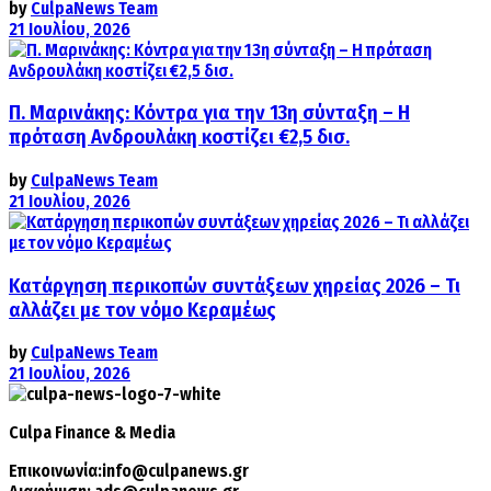
by
CulpaNews Team
21 Ιουλίου, 2026
Π. Μαρινάκης: Κόντρα για την 13η σύνταξη – Η
πρόταση Ανδρουλάκη κοστίζει €2,5 δισ.
by
CulpaNews Team
21 Ιουλίου, 2026
Κατάργηση περικοπών συντάξεων χηρείας 2026 – Τι
αλλάζει με τον νόμο Κεραμέως
by
CulpaNews Team
21 Ιουλίου, 2026
Culpa
Finance & Media
Επικοινωνία:
info@culpanews.gr