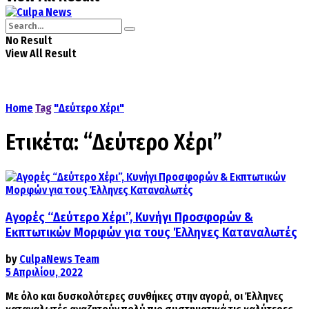
No Result
View All Result
Home
Tag
"Δεύτερο Χέρι"
Ετικέτα:
“Δεύτερο Χέρι”
Αγορές “Δεύτερο Χέρι”, Κυνήγι Προσφορών &
Εκπτωτικών Μορφών για τους Έλληνες Καταναλωτές
by
CulpaNews Team
5 Απριλίου, 2022
Με όλο και δυσκολότερες συνθήκες στην αγορά, οι Έλληνες