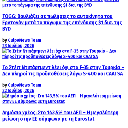
TOGG: Βουλιάζει σε πωλήσεις το αυτοκίνητο του
Ερντογάν μετά το πάγωμα της επένδυσης $1 δισ. της
BYD
by
CulpaNews Team
23 Ιουλίου, 2026
Το Στέιτ Ντιπάρτμεντ λέει όχι στα F-35 στην Τουρκία –
Δεν πληροί τις προϋποθέσεις λόγω S-400 και CAATSA
by
CulpaNews Team
22 Ιουλίου, 2026
Δημόσιο χρέος: Στο 143,5% του ΑΕΠ – Η μεγαλύτερη
μείωση στην ΕΕ σύμφωνα με τη Eurostat