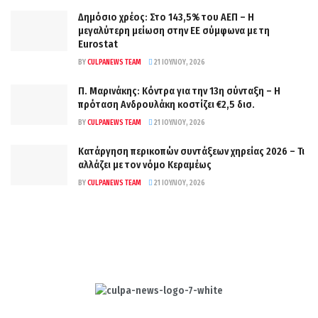
Δημόσιο χρέος: Στο 143,5% του ΑΕΠ – Η
μεγαλύτερη μείωση στην ΕΕ σύμφωνα με τη
Eurostat
BY
CULPANEWS TEAM
21 ΙΟΥΛΊΟΥ, 2026
Π. Μαρινάκης: Κόντρα για την 13η σύνταξη – Η
πρόταση Ανδρουλάκη κοστίζει €2,5 δισ.
BY
CULPANEWS TEAM
21 ΙΟΥΛΊΟΥ, 2026
Κατάργηση περικοπών συντάξεων χηρείας 2026 – Τι
αλλάζει με τον νόμο Κεραμέως
BY
CULPANEWS TEAM
21 ΙΟΥΛΊΟΥ, 2026
Culpa
Finance & Media