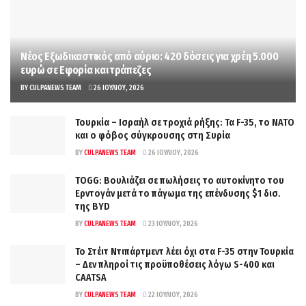
Νέος Εξωδικαστικός από αύριο: 420 δόσεις για χρέη 5.000
ευρώ σε Εφορία και τράπεζες
BY
CULPANEWS TEAM
26 ΙΟΥΛΊΟΥ, 2026
Τουρκία – Ισραήλ σε τροχιά ρήξης: Τα F-35, το ΝΑΤΟ
και ο φόβος σύγκρουσης στη Συρία
BY
CULPANEWS TEAM
26 ΙΟΥΛΊΟΥ, 2026
TOGG: Βουλιάζει σε πωλήσεις το αυτοκίνητο του
Ερντογάν μετά το πάγωμα της επένδυσης $1 δισ.
της BYD
BY
CULPANEWS TEAM
23 ΙΟΥΛΊΟΥ, 2026
Το Στέιτ Ντιπάρτμεντ λέει όχι στα F-35 στην Τουρκία
– Δεν πληροί τις προϋποθέσεις λόγω S-400 και
CAATSA
BY
CULPANEWS TEAM
22 ΙΟΥΛΊΟΥ, 2026