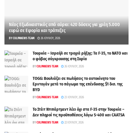
Νέος Εξωδικαστικός από αύριο: 420 δόσεις για χρέη 5.000
ευρώ σε Εφορία και τράπεζες
BY
CULPANEWS TEAM
26 ΙΟΥΛΊΟΥ, 2026
Τουρκία – Ισραήλ σε τροχιά ρήξης: Τα F-35, το ΝΑΤΟ και
ο φόβος σύγκρουσης στη Συρία
BY
CULPANEWS TEAM
26 ΙΟΥΛΊΟΥ, 2026
TOGG: Βουλιάζει σε πωλήσεις το αυτοκίνητο του
Ερντογάν μετά το πάγωμα της επένδυσης $1 δισ. της
BYD
BY
CULPANEWS TEAM
23 ΙΟΥΛΊΟΥ, 2026
Το Στέιτ Ντιπάρτμεντ λέει όχι στα F-35 στην Τουρκία –
Δεν πληροί τις προϋποθέσεις λόγω S-400 και CAATSA
BY
CULPANEWS TEAM
22 ΙΟΥΛΊΟΥ, 2026