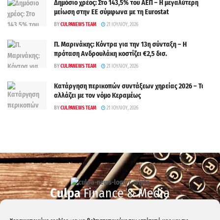
Δημόσιο χρέος: Στο 143,5% του ΑΕΠ – Η μεγαλύτερη
μείωση στην ΕΕ σύμφωνα με τη Eurostat
BY
CULPANEWS TEAM
21 ΙΟΥΛΊΟΥ, 2026
Π. Μαρινάκης: Κόντρα για την 13η σύνταξη – Η
πρόταση Ανδρουλάκη κοστίζει €2,5 δισ.
BY
CULPANEWS TEAM
21 ΙΟΥΛΊΟΥ, 2026
Κατάργηση περικοπών συντάξεων χηρείας 2026 – Τι
αλλάζει με τον νόμο Κεραμέως
BY
CULPANEWS TEAM
21 ΙΟΥΛΊΟΥ, 2026
Culpa
Finance & Media
Επικοινωνία:
info@culpanews.gr