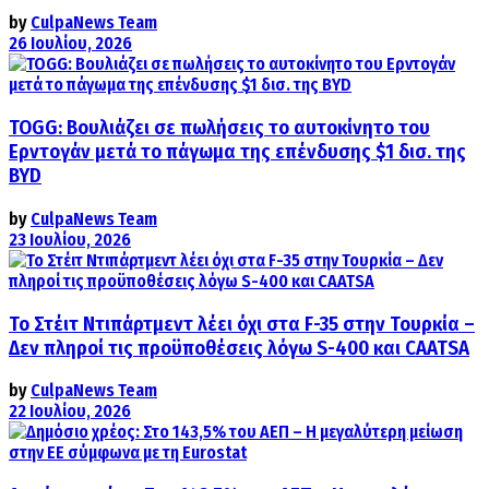
by
CulpaNews Team
26 Ιουλίου, 2026
TOGG: Βουλιάζει σε πωλήσεις το αυτοκίνητο του
Ερντογάν μετά το πάγωμα της επένδυσης $1 δισ. της
BYD
by
CulpaNews Team
23 Ιουλίου, 2026
Το Στέιτ Ντιπάρτμεντ λέει όχι στα F-35 στην Τουρκία –
Δεν πληροί τις προϋποθέσεις λόγω S-400 και CAATSA
by
CulpaNews Team
22 Ιουλίου, 2026