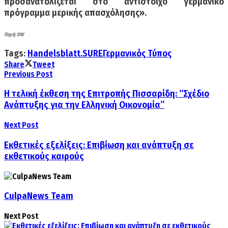
προσανατολίζεται στο αντίστοιχο γερμανικό
πρόγραμμα μερικής απασχόλησης».
Πηγή: DW
Tags:
Handelsblatt.SURE
Γερμανικός Τύπος
Share
Tweet
Previous Post
Η τελική έκθεση της Επιτροπής Πισσαρίδη: “Σχέδιο
Ανάπτυξης για την Ελληνική Οικονομία”
Next Post
Εκθετικές εξελίξεις: Επιβίωση και ανάπτυξη σε
εκθετικούς καιρούς
CulpaNews Team
Next Post