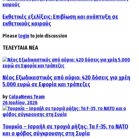
Εκθετικές εξελίξεις: Επιβίωση και ανάπτυξη σε
εκθετικούς καιρούς
Please
login
to join discussion
ΤΕΛΕΥΤΑΙΑ ΝΕΑ
Νέος Εξωδικαστικός από αύριο: 420 δόσεις για χρέη
5.000 ευρώ σε Εφορία και τράπεζες
by
CulpaNews Team
26 Ιουλίου, 2026
Τουρκία – Ισραήλ σε τροχιά ρήξης: Τα F-35, το ΝΑΤΟ
και ο φόβος σύγκρουσης στη Συρία