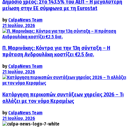
Δημόσιο χρέος: Στο 143,5% του ΑΕΠ – Η μεγαλύτερη
μείωση στην ΕΕ σύμφωνα με τη Eurostat
by
CulpaNews Team
21 Ιουλίου, 2026
Π. Μαρινάκης: Κόντρα για την 13η σύνταξη – Η
πρόταση Ανδρουλάκη κοστίζει €2,5 δισ.
by
CulpaNews Team
21 Ιουλίου, 2026
Κατάργηση περικοπών συντάξεων χηρείας 2026 – Τι
αλλάζει με τον νόμο Κεραμέως
by
CulpaNews Team
21 Ιουλίου, 2026