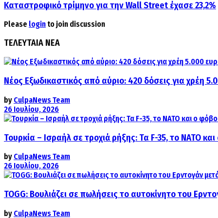
Καταστροφικό τρίμηνο για την Wall Street έχασε 23,2%
Please
login
to join discussion
ΤΕΛΕΥΤΑΙΑ ΝΕΑ
Νέος Εξωδικαστικός από αύριο: 420 δόσεις για χρέη 5.
by
CulpaNews Team
26 Ιουλίου, 2026
Τουρκία – Ισραήλ σε τροχιά ρήξης: Τα F-35, το ΝΑΤΟ κ
by
CulpaNews Team
26 Ιουλίου, 2026
TOGG: Βουλιάζει σε πωλήσεις το αυτοκίνητο του Ερντο
by
CulpaNews Team