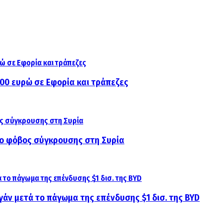
000 ευρώ σε Εφορία και τράπεζες
αι ο φόβος σύγκρουσης στη Συρία
γάν μετά το πάγωμα της επένδυσης $1 δισ. της BYD