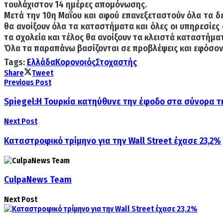
τουλάχιστον 14 ημέρες απομόνωσης.
Μετά την 10η Μαΐου και αφού επανεξεταστούν όλα τα δε
θα ανοίξουν όλα τα καταστήματα και όλες οι υπηρεσίες 
τα σχολεία και τέλος θα ανοίξουν τα κλειστά καταστήμα
Όλα τα παραπάνω βασίζονται σε προβλέψεις και εφόσον 
Tags:
Ελλάδα
Κορονοιός
Στοχαστής
Share
Tweet
Previous Post
Spiegel:Η Τουρκία κατηύθυνε την έφοδο στα σύνορα τ
Next Post
Καταστροφικό τρίμηνο για την Wall Street έχασε 23,2%
CulpaNews Team
Next Post