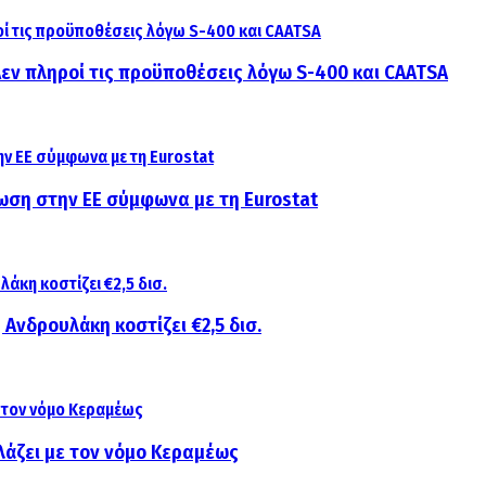
 Δεν πληροί τις προϋποθέσεις λόγω S-400 και CAATSA
ίωση στην ΕΕ σύμφωνα με τη Eurostat
 Ανδρουλάκη κοστίζει €2,5 δισ.
λάζει με τον νόμο Κεραμέως