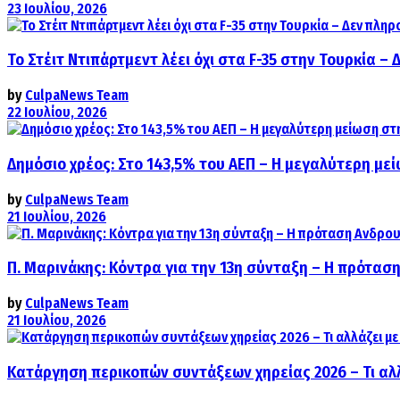
23 Ιουλίου, 2026
Το Στέιτ Ντιπάρτμεντ λέει όχι στα F-35 στην Τουρκία –
by
CulpaNews Team
22 Ιουλίου, 2026
Δημόσιο χρέος: Στο 143,5% του ΑΕΠ – Η μεγαλύτερη με
by
CulpaNews Team
21 Ιουλίου, 2026
Π. Μαρινάκης: Κόντρα για την 13η σύνταξη – Η πρόταση
by
CulpaNews Team
21 Ιουλίου, 2026
Κατάργηση περικοπών συντάξεων χηρείας 2026 – Τι αλ