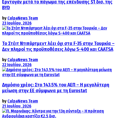
Ερντογάν μετά το πάγωμα της επένδυσης $1 δισ. της
BYD
by
CulpaNews Team
23 Ιουλίου, 2026
Το Στέιτ Ντιπάρτμεντ λέει όχι στα F-35 στην Τουρκία –
Δεν πληροί τις προϋποθέσεις λόγω S-400 και CAATSA
by
CulpaNews Team
22 Ιουλίου, 2026
Δημόσιο χρέος: Στο 143,5% του ΑΕΠ – Η μεγαλύτερη
μείωση στην ΕΕ σύμφωνα με τη Eurostat
by
CulpaNews Team
21 Ιουλίου, 2026