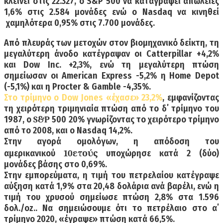
κλείνει στις 22.327, ο S&P 500 να καταγράψει απώλειες
1,6% στις 2.584 μονάδες ενώ ο Nasdaq να κινηθεί
χαμηλότερα 0,95% στις 7.700 μονάδες.
Από πλευράς των μετοχών στον βιομηχανικό δείκτη, τη
μεγαλύτερη άνοδο κατέγραψαν οι Catterpillar +4,2%
και Dow Inc. +2,3%, ενώ τη μεγαλύτερη πτώση
σημείωσαν οι American Express -5,2% η Home Depot
(-5,1%) και η Procter & Gamble -4,35%.
Στο τρίμηνο ο Dow Jones «έχασε» 23,2%
, εμφανίζοντας
τη χειρότερη τριμηνιαία πτώση από το δ΄ τρίμηνο του
1987, ο
500 20% γνωρίζοντας το χειρότερο τρίμηνο
S&P
από το 2008, και ο Nasdaq 14,2%.
Στην αγορά ομολόγων, η απόδοση του
αμερικανικού
υποχώρησε κατά 2 (δύο)
10ετούς
μονάδες βάσης στο 0,69%.
Στην εμπορεύματα, η τιμή του πετρελαίου κατέγραψε
αύξηση κατά 1,9% στα 20,48 δολάρια ανά βαρέλι, ενώ η
τιμή του χρυσού σημείωσε πτώση 2,8% στα 1.596
δολ./oz.. Να σημειώσουμε ότι το πετρέλαιο στο α΄
τρίμηνο 2020, «έγραψε» πτώση κατά 66,5%.