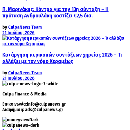
Π. Μαρινάκης: Κόντρα για την 13η σύνταξη – Η
πρόταση Ανδρουλάκη κοστίζει €2,5 δισ.
by
CulpaNews Team
21 Ιουλίου, 2026
Κατάργηση περικοπών συντάξεων χηρείας 2026 – Τι
αλλάζει με τον νόμο Κεραμέως
by
CulpaNews Team
21 Ιουλίου, 2026
Culpa
Finance & Media
Επικοινωνία:
info@culpanews.gr
Διαφήμιση:
ads@culpanews.gr