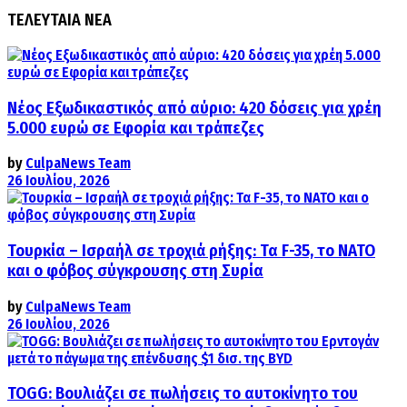
ΤΕΛΕΥΤΑΙΑ ΝΕΑ
Νέος Εξωδικαστικός από αύριο: 420 δόσεις για χρέη
5.000 ευρώ σε Εφορία και τράπεζες
by
CulpaNews Team
26 Ιουλίου, 2026
Τουρκία – Ισραήλ σε τροχιά ρήξης: Τα F-35, το ΝΑΤΟ
και ο φόβος σύγκρουσης στη Συρία
by
CulpaNews Team
26 Ιουλίου, 2026
TOGG: Βουλιάζει σε πωλήσεις το αυτοκίνητο του