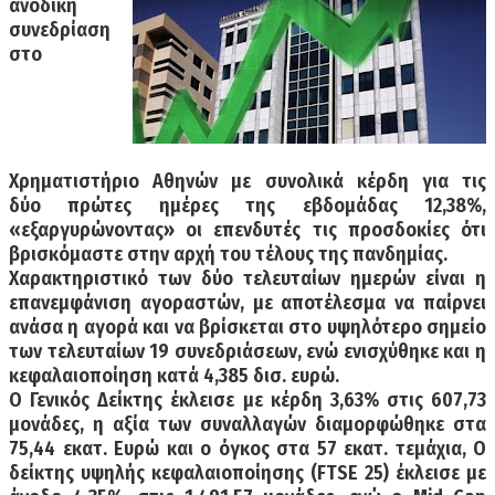
ανοδική
συνεδρίαση
στο
Χρηματιστήριο Αθηνών με συνολικά κέρδη για τις
δύο
πρώτες ημέρες της εβδομάδας 12,38%,
«εξαργυρώνοντας» οι επενδυτές τις προσδοκίες ότι
βρισκόμαστε στην αρχή του τέλους της πανδημίας.
Χαρακτηριστικό των δύο τελευταίων ημερών είναι η
επανεμφάνιση αγοραστών, με αποτέλεσμα να παίρνει
ανάσα η αγορά και να βρίσκεται στο υψηλότερο σημείο
των τελευταίων 19 συνεδριάσεων, ενώ ενισχύθηκε και η
κεφαλαιοποίηση κατά 4,385 δισ. ευρώ.
Ο Γενικός Δείκτης έκλεισε με κέρδη 3,63% στις 607,73
μονάδες, η αξία των συναλλαγών διαμορφώθηκε στα
75,44 εκατ. Ευρώ και ο όγκος στα 57 εκατ. τεμάχια, Ο
δείκτης υψηλής κεφαλαιοποίησης (FTSE 25) έκλεισε με