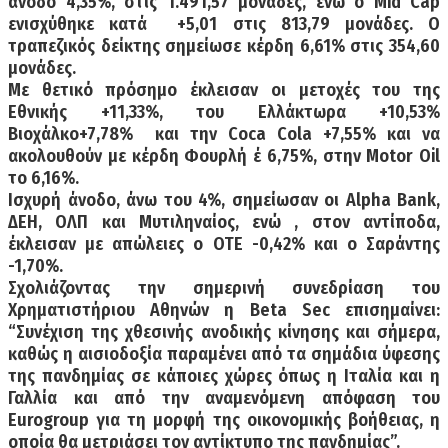
άνοδο 4,35%, στις 1.491,57 μονάδες, ενώ ο Mid Cap
ενισχύθηκε κατά
+5,01 στις 813,79 μονάδες. Ο
τραπεζικός δείκτης σημείωσε κέρδη 6,61% στις 354,60
μονάδες.
Με θετικό πρόσημο έκλεισαν οι μετοχές του της
Εθνικής +11,33%, του Ελλάκτωρα +10,53%
Βιοχάλκο+7,78%
και την Coca Cola +7,55% και να
ακολουθούν με κέρδη Φουρλή έ 6,75%, στην Motor Oil
το 6,16%.
Ισχυρή άνοδο, άνω του 4%, σημείωσαν οι Alpha Bank,
ΔΕΗ, ΟΛΠ και Μυτιληναίος, ενώ , στον αντίποδα,
έκλεισαν με απώλειες ο ΟΤΕ -0,42% και ο Σαράντης
-1,70%.
Σχολιάζοντας την σημερινή συνεδρίαση του
Χρηματιστήριου Αθηνών η Beta Sec επισημαίνει:
“Συνέχιση της χθεσινής ανοδικής κίνησης και σήμερα,
καθώς η αισιοδοξία παραμένει από τα σημάδια ύφεσης
της πανδημίας σε κάποιες χώρες όπως η Ιταλία και η
Γαλλία και από την αναμενόμενη απόφαση του
Eurogroup για τη μορφή της οικονομικής βοήθειας, η
οποία θα μετριάσει τον αντίκτυπο της πανδημίας”.