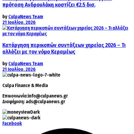
πρόταση Ανδρουλάκη κοστίζει €2,5 δισ.
by
CulpaNews Team
21 Ιουλίου, 2026
Κατάργηση περικοπών συντάξεων χηρείας 2026 – Τι
αλλάζει με τον νόμο Κεραμέως
by
CulpaNews Team
21 Ιουλίου, 2026
Culpa
Finance & Media
Επικοινωνία:
info@culpanews.gr
Διαφήμιση:
ads@culpanews.gr
Facebook