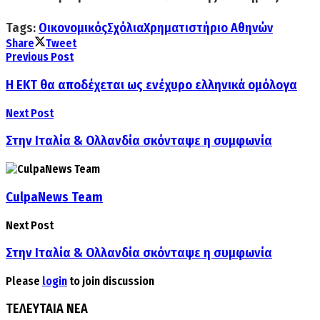
Tags:
Οικονομικός
Σχόλια
Χρηματιστήριο Αθηνών
Share
Tweet
Previous Post
Η ΕΚΤ θα αποδέχεται ως ενέχυρο ελληνικά ομόλογα
Next Post
Στην Ιταλία & Oλλανδία σκόνταψε η συμφωνία
CulpaNews Team
Next Post
Στην Ιταλία & Oλλανδία σκόνταψε η συμφωνία
Please
login
to join discussion
ΤΕΛΕΥΤΑΙΑ ΝΕΑ