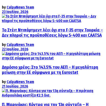
by
CulpaNews Team
23 Ιουλίου, 2026
Το Στέιτ Ντιπάρτμεντ λέει όχι στα F-35 στην Τουρκία –
Δεν πληροί τις προϋποθέσεις λόγω S-400 και CAATSA
by
CulpaNews Team
22 Ιουλίου, 2026
Δημόσιο χρέος: Στο 143,5% του ΑΕΠ – Η μεγαλύτερη
μείωση στην ΕΕ σύμφωνα με τη Eurostat
by
CulpaNews Team
21 Ιουλίου, 2026
Π. Μαρινάκης: Κόντρα για την 13η σύνταξη – Η