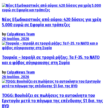
Νέος Εξωδικαστικός από αύριο: 420 δόσεις για χρέη
5.000 ευρώ σε Εφορία και τράπεζες
by
CulpaNews Team
26 Ιουλίου, 2026
Τουρκία – Ισραήλ σε τροχιά ρήξης: Τα F-35, το ΝΑΤΟ
και ο φόβος σύγκρουσης στη Συρία
by
CulpaNews Team
26 Ιουλίου, 2026
TOGG: Βουλιάζει σε πωλήσεις το αυτοκίνητο του
Ερντογάν μετά το πάγωμα της επένδυσης $1 δισ. της
BYD