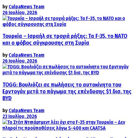
by
CulpaNews Team
26 Ιουλίου, 2026
Τουρκία – Ισραήλ σε τροχιά ρήξης: Τα F-35, το ΝΑΤΟ
και ο φόβος σύγκρουσης στη Συρία
by
CulpaNews Team
26 Ιουλίου, 2026
TOGG: Βουλιάζει σε πωλήσεις το αυτοκίνητο του
Ερντογάν μετά το πάγωμα της επένδυσης $1 δισ. της
BYD
by
CulpaNews Team
23 Ιουλίου, 2026