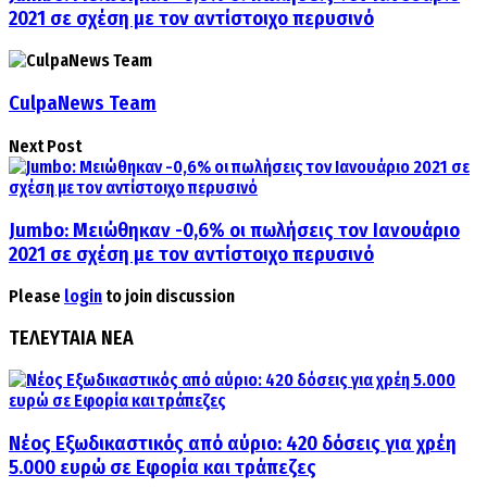
2021 σε σχέση με τον αντίστοιχο περυσινό
CulpaNews Team
Next Post
Jumbo: Μειώθηκαν -0,6% οι πωλήσεις τον Ιανουάριο
2021 σε σχέση με τον αντίστοιχο περυσινό
Please
login
to join discussion
ΤΕΛΕΥΤΑΙΑ ΝΕΑ
Νέος Εξωδικαστικός από αύριο: 420 δόσεις για χρέη
5.000 ευρώ σε Εφορία και τράπεζες