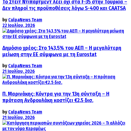
Το Στέιτ Ντιπάρτμεντ λέει όχι στα F-35 στην Τουρκία –
Δεν πληροί τις προϋποθέσεις λόγω S-400 και CAATSA
by
CulpaNews Team
22 Ιουλίου, 2026
Δημόσιο χρέος: Στο 143,5% του ΑΕΠ – Η μεγαλύτερη
μείωση στην ΕΕ σύμφωνα με τη Eurostat
by
CulpaNews Team
21 Ιουλίου, 2026
Π. Μαρινάκης: Κόντρα για την 13η σύνταξη – Η
πρόταση Ανδρουλάκη κοστίζει €2,5 δισ.
by
CulpaNews Team
21 Ιουλίου, 2026