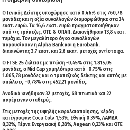
Ο Γενικός Δείκτης υποχώρησε κατά 0,46% στις 760,78
μονάδες και η αξία συναλλαγών διαμορφώθηκε στα 34
εκατ. ευρώ. Τα 16,6 εκατ. ευρώ πραγματοποιήθηκαν
από τις τράπεζες, ΟΤΕ & ΟΠΑΠ. Διακινήθηκαν 13,8 εκατ.
τεμάχια. Τον μεγαλύτερο όγκο συναλλαγών
παρουσίασαν η Alpha Bank και η Eurobank,
διακινώντας 3,7 εκατ. και 2,6 εκατ. μετοχές αντίστοιχα.
Ο FTSE 25 έκλεισε με πτώση -0,45% στις 1.815,05
μονάδες, ο Mid Cap χαμηλότερα κατά -0,75% στις
1.065,78 μονάδες και ο τραπεζικός δείκτης και αυτός με
απώλειες –0,78% στις 452,21 μονάδες.
Ανοδικά κινήθηκαν 32 μετοχές, 68 πτωτικά και 22
παρέμειναν σταθερές.
Στις μετοχές της υψηλής κεφαλαιοποίησης, κέρδη
κατέγραψαν: Coca Cola 1,53%, Εθνική 0,39%, ΛΑΜΔΑ
0,32%, Τέρνα Ενεργειακή 0,28%, Aegean 0,23% και OTE